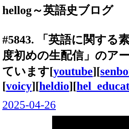
hellog～英語史ブログ
#5843. 「英語に関する
度初めの生配信」のアーカイ
ています[
youtube
][
senb
[
voicy
][
heldio
][
hel_educa
2025-04-26