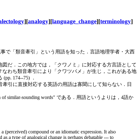
alectology
][
analogy
][
language_change
][
terminology
]
た記事で「類音牽引」という用語を知った．言語地理学者・大西
地図だ．この地方では，「クワノミ」に対応する方言語として
すなわち類音牽引により「クワツバメ」が生じ，これがある地
74--75) ．
類音牽引に直接対応する英語の用語は寡聞にして知らない．日
milar-sounding words" である．用語というよりは，4語か
in a (perceived) compound or an idiomatic expression. It also
as a type of analogical change is perhaps debatable --- to