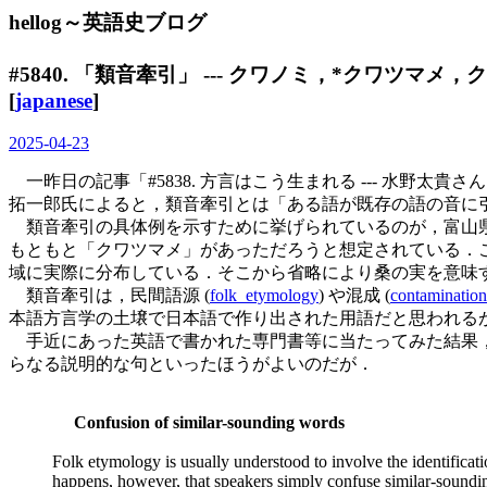
hellog～英語史ブログ
#5840. 「類音牽引」 --- クワノミ，*クワツマメ
[
japanese
]
2025-04-23
一昨日の記事「#5838. 方言はこう生まれる --- 水野太貴
拓一郎氏によると，類音牽引とは「ある語が既存の語の音に引きずら
類音牽引の具体例を示すために挙げられているのが，富山県
もともと「クワツマメ」があっただろうと想定されている．
域に実際に分布している．そこから省略により桑の実を意味する「ツ
類音牽引は，民間語源 (
folk_etymology
) や混成 (
contamination
本語方言学の土壌で日本語で作り出された用語だと思われる
手近にあった英語で書かれた専門書等に当たってみた結果，最も近いと思われる英語
らなる説明的な句といったほうがよいのだが．
Confusion of similar-sounding words
Folk etymology is usually understood to involve the identificatio
happens, however, that speakers simply confuse similar-soundin