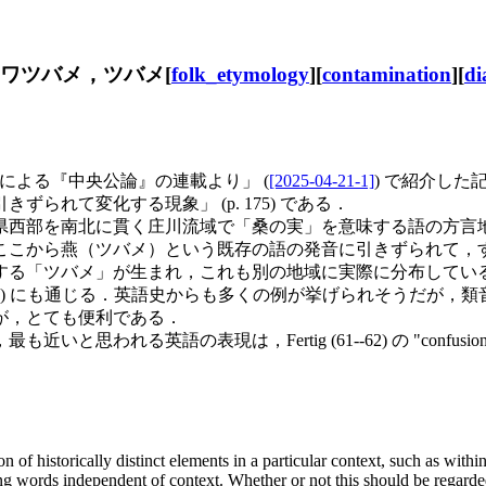
，クワツバメ，ツバメ[
folk_etymology
][
contamination
][
di
さんによる『中央公論』の連載より」 (
[2025-04-21-1]
) で紹介し
れて変化する現象」 (p. 175) である．
西部を南北に貫く庄川流域で「桑の実」を意味する語の方言
ここから燕（ツバメ）という既存の語の発音に引きずられて，
バメ」が生まれ，これも別の地域に実際に分布している (pp. 1
) にも通じる．英語史からも多くの例が挙げられそうだが，
が，とても便利である．
の表現は，Fertig (61--62) の "confusion of si
n of historically distinct elements in a particular context, such as with
g words independent of context. Whether or not this should be regarded 