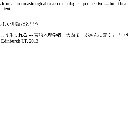
 from an onomasiological or a semasiological perspective --- but it be
text . . . .
らしい用語だと思う．
まれる --- 言語地理学者・大西拓一郎さんに聞く」『中央公論』
 Edinburgh UP, 2013.