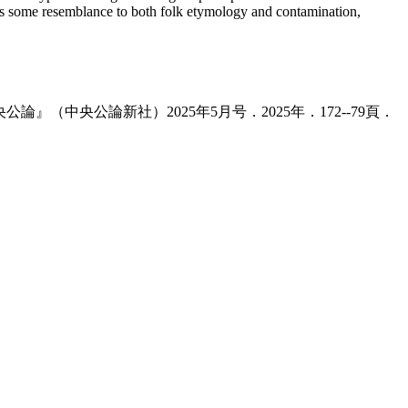
ars some resemblance to both folk etymology and contamination,
（中央公論新社）2025年5月号．2025年．172--79頁．