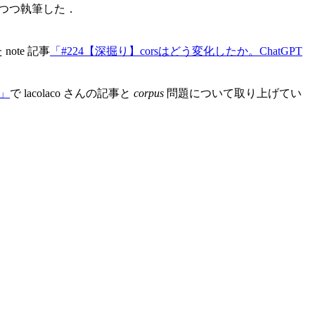
つつ執筆した．
ote 記事
「#224【深掘り】corsはどう変化したか。ChatGPT
ん」
で lacolaco さんの記事と
corpus
問題について取り上げてい