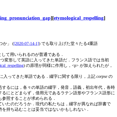
ling_pronunciation_gap
][
etymological_respelling
]
か」 (
[2020-07-14-1]
) でも取り上げた堂々たる4重語
ーとして用いられるのが普通である．
つ変形して英語に入ってきた単語だ．フランス語では当初
cal_respelling
) の原理が同様に作用し，<p> が加えられたが，
後期近代英語期に入ってきた単語である．綴字に関する限り，上記
corpse
の
題に対処するには，各々の単語の綴字，発音，語義，初出年代，各時
らかにするにとどまらず，借用元であるラテン語形やフランス語形に
も参照することが求められる．
ていたのだろうか．現代の私たちは，綴字が異なれば辞書で
勢を持ち込むことは妥当ではないかもしれない．