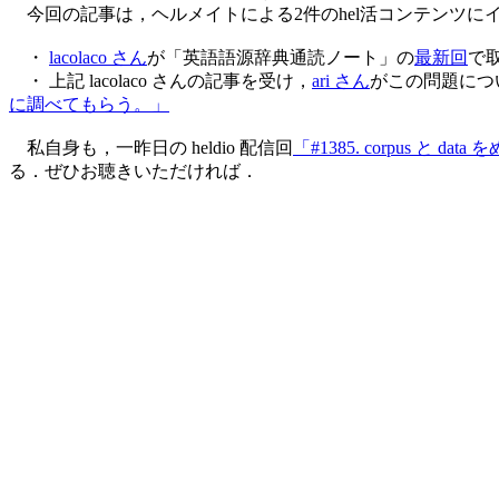
今回の記事は，ヘルメイトによる2件のhel活コンテンツに
・
lacolaco さん
が「英語語源辞典通読ノート」の
最新回
で
・ 上記 lacolaco さんの記事を受け，
ari さん
がこの問題について
に調べてもらう。」
私自身も，一昨日の heldio 配信回
「#1385. corpus と
る．ぜひお聴きいただければ．