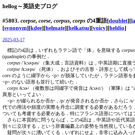
hellog～英語史ブログ
#5803.
corpse
,
corse
,
corpus
,
corps
の4重語[
doublet
][
l
[
synonym
][
kdee
][
helmate
][
helkatsu
][
voicy
][
heldio
]
2025-03-17
標記の4語は，いずれもラテン語で「体」を意味する
corpus
(quadruplet) の事例だ．
corpus
/ˈkɔɚpəs/ （集大成；言語資料）は，中英語
corpse
/kɔɚps/ （死体），およびその古形・詩形として残
cors
のように綴字から <p> が脱落していたが，ラテン語形を参
<p> のない語形も並行して続いた．
corps
/kɔɚ/ （複数形は同綴字で発音は /kɔɚz/）（軍隊）
異形といってよい．
<p> が綴られるか否か，/p/ が発音されるか否か，さらに
代での用法や頻度の実際を丹念に調査する必要があるだろう．また
ついても考慮する必要がある．特にフランス語形については
さらに本質的に問うならば，この4語は，中英語や近代英語
別々に立項する，という辞書編纂上の姿勢を当然視している
疑問が次々に湧いてくる．いずれにせよ，非常に込み入っ