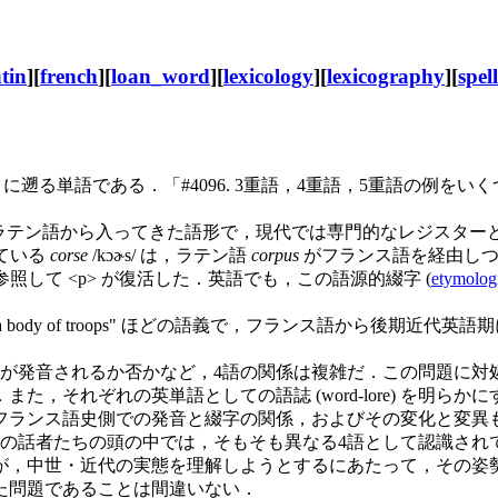
atin
][
french
][
loan_word
][
lexicology
][
lexicography
][
spel
に遡る単語である．「#4096. 3重語，4重語，5重語の例をいくつ
期に直接ラテン語から入ってきた語形で，現代では専門的なレジスタ
っている
corse
/kɔɚs/ は，ラテン語
corpus
がフランス語を経由しつ
照して <p> が復活した．英語でも，この語源的綴字 (
etymologi
は "a body of troops" ほどの語義で，フランス語から
 /s/ が発音されるか否かなど，4語の関係は複雑だ．この問
，それぞれの英単語としての語誌 (word-lore) を明
フランス語史側での発音と綴字の関係，およびその変化と変異
の話者たちの頭の中では，そもそも異なる4語として認識され
が，中世・近代の実態を理解しようとするにあたって，その姿
た問題であることは間違いない．