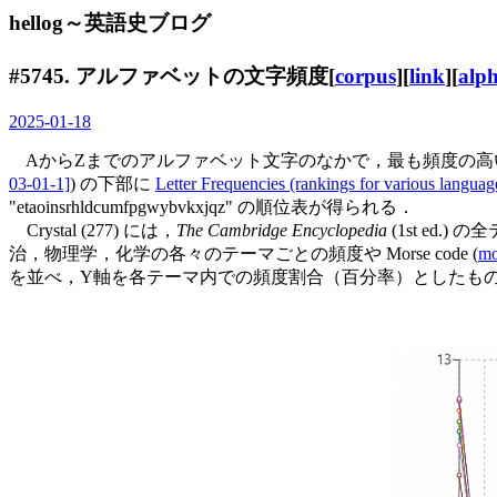
hellog～英語史ブログ
#5745. アルファベットの文字頻度[
corpus
][
link
][
alp
2025-01-18
AからZまでのアルファベット文字のなかで，最も頻度の高い
03-01-1]
) の下部に
Letter Frequencies (rankings for various languag
"etaoinsrhldcumfpgwybvkxjqz" の順位表が得られる．
Crystal (277) には，
The Cambridge Encyclopedia
(1st ed
治，物理学，化学の各々のテーマごとの頻度や Morse code (
mo
を並べ，Y軸を各テーマ内での頻度割合（百分率）としたもので