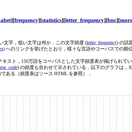
habet
][
frequency
][
statistics
][
letter_frequency
][
bnc
][
mors
文字，低い文字は何か．この文字頻度 (
letter_frequency
) の話
es)
へのリンクを挙げたとおり，様々な言語やコーパスでの順位
.) の全テキスト，150万語をコーパスとした文字頻度表が掲げられている
rse_code
) の頻度も合わせて示されている．以下のグラフは，X軸に沿って累積頻
ある（頻度表はソース HTML を参照）．