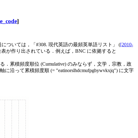
e_code
]
題については，「#308. 現代英語の最頻英単語リスト」 (
[2010-
表が作り出されている．例えば，BNC に依拠すると
．累積頻度順位 (Cumulative) のみならず，文学，宗教，政
度順 (= "eatinorslhdcmufpgbywvkxjq") に文字