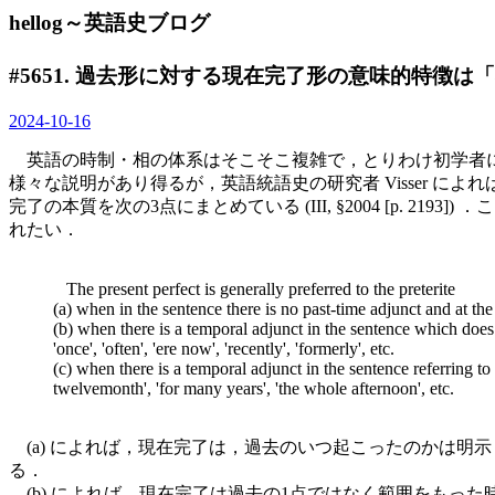
hellog～英語史ブログ
#5651. 過去形に対する現在完了形の意味的特徴は
2024-10-16
英語の時制・相の体系はそこそこ複雑で，とりわけ初学者
様々な説明があり得るが，英語統語史の研究者 Visser によれば
完了の本質を次の3点にまとめている (III, §2004 [p. 
れたい．
The present perfect is generally preferred to the preterite
(a) when in the sentence there is no past-time adjunct and at the 
(b) when there is a temporal adjunct in the sentence which doe
'once', 'often', 'ere now', 'recently', 'formerly', etc.
(c) when there is a temporal adjunct in the sentence referring to a 
twelvemonth', 'for many years', 'the whole afternoon', etc.
(a) によれば，現在完了は，過去のいつ起こったのかは明
る．
(b) によれば，現在完了は過去の1点ではなく範囲をもっ