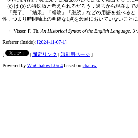
(c) は (b) の特殊版と考えられるだろう．過去から現
「完了」「結果」「経験」「継続」などの用語を並べると，
性，つまり時間軸上の明確な1点を念頭においていないこと
・ Visser, F. Th.
An Historical Syntax of the English Language
. 3 
Referrer (Inside):
[2024-11-07-1]
[
|
固定リンク
|
印刷用ページ
]
Powered by
WinChalow1.0rc4
based on
chalow