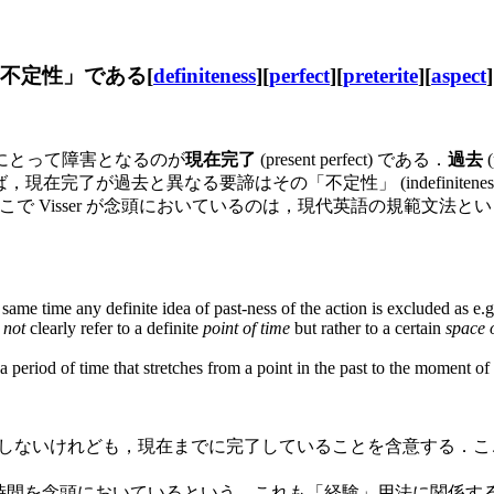
「不定性」である[
definiteness
][
perfect
][
preterite
][
aspect
]
にとって障害となるのが
現在完了
(present perfect) である．
過去
，現在完了が過去と異なる要諦はその「不定性」 (indefinit
2193]) ．ここで Visser が念頭においているのは，現代英語
same time any definite idea of past-ness of the action is excluded as e.g.
s
not
clearly refer to a definite
point of time
but rather to a certain
space 
period of time that stretches from a point in the past to the moment of spea
示しないけれども，現在までに完了していることを含意する．
た時間を念頭においているという．これも「経験」用法に関係す