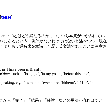
[
tense
]
(preterite)とはどう異なるのか，いまいち本質がつかみにくい．
eness) にあるという．例外がないわけではないと述べつつ，現在
の規範文法というよりも，通時態を意識した歴史英文法であることに注意さ
 in 'I have been in Brasil';
of time
, such as 'long ago', 'in my youth', 'before this time',
king, e.g. 'this month', 'ever since', 'hitherto', 'of late', 'this
ここから「完了」「結果」「経験」などの用法が流れ出てい
る．