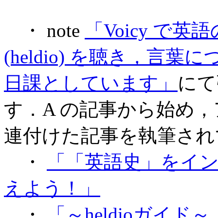
・ note
「Voicy で
(heldio) を聴き，
日課としています」
にて
す．A の記事から始め
連付けた記事を執筆され
・
「「英語史」をイ
えよう！」
・
「～heldioガイ