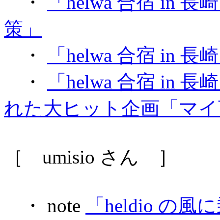
・
「helwa 合宿 i
策」
・
「helwa 合宿 in 
・
「helwa 合宿 i
れた大ヒット企画「マイ
［ umisio さん ］
・ note
「heldio の