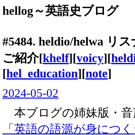
hellog～英語史ブログ
#5484. heldio/hel
ご紹介[
khelf
][
voicy
][
held
[
hel_education
][
note
]
2024-05-02
本ブログの姉妹版・音声版
「英語の語源が身につくラジオ