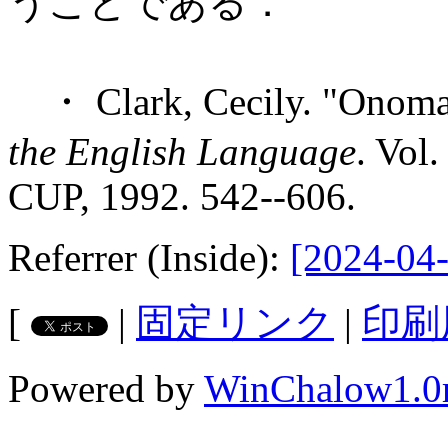
うことである．
・ Clark, Cecily. "Onomas
the English Language
. Vol
CUP, 1992. 542--606.
Referrer (Inside):
[2024-04-
[
|
固定リンク
|
印刷
Powered by
WinChalow1.0