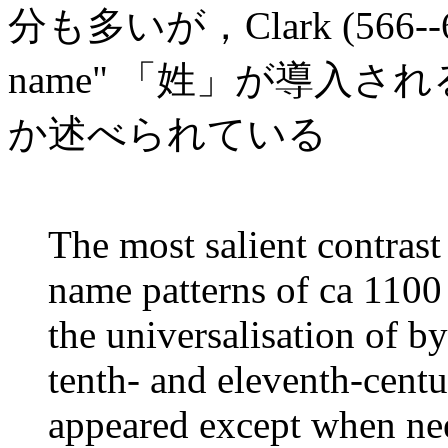
分も多いが，Clark (566-
name" 「姓」が導入
か述べられている
The most salient contrast
name patterns of ca 1100
the universalisation of b
tenth- and eleventh-cent
appeared except when nee