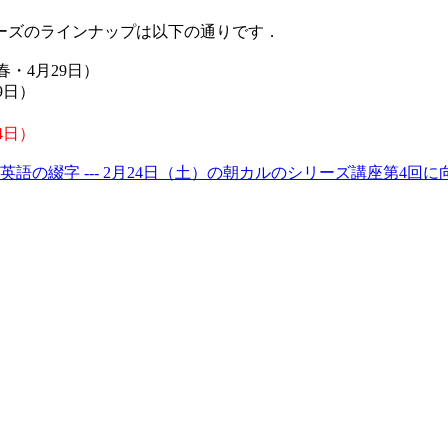
ーズのラインナップは以下の通りです．
春・4月29日）
9日）
4日）
 近代英語の綴字 --- 2月24日（土）の朝カルのシリーズ講座第4回