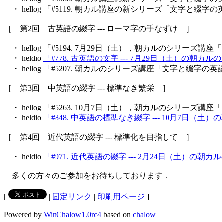
・ hellog 「#5119. 朝カル講座の新シリーズ「文字と綴字
［ 第2回 古英語の綴字 --- ローマ字の手なずけ ］
・ hellog 「#5194. 7月29日（土），朝カルのシリーズ
・ heldio
「#778. 古英語の文字 --- 7月29日（土）の朝
・ hellog 「#5207. 朝カルのシリーズ講座「文字と綴字
［ 第3回 中英語の綴字 --- 標準なき繁栄 ］
・ hellog 「#5263. 10月7日（土），朝カルのシリーズ
・ heldio
「#848. 中英語の標準なき綴字 --- 10月7日
［ 第4回 近代英語の綴字 --- 標準化を目指して ］
・ heldio
「#971. 近代英語の綴字 --- 2月24日（土）の
多くの方々のご参加をお待ちしております．
[
|
固定リンク
|
印刷用ページ
]
Powered by
WinChalow1.0rc4
based on
chalow