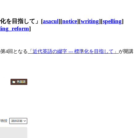
準化を目指して」[
asacul
][
notice
][
writing
][
spelling
]
lling_reform
]
第4回となる
「近代英語の綴字 --- 標準化を目指して」
が開講