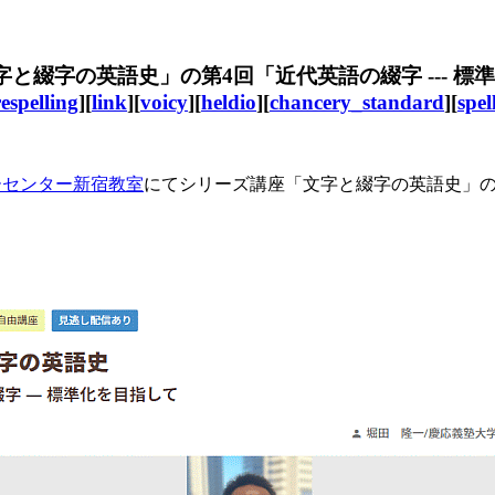
文字と綴字の英語史」の第4回「近代英語の綴字 --- 標
espelling
][
link
][
voicy
][
heldio
][
chancery_standard
][
spe
ーセンター新宿教室
にてシリーズ講座「文字と綴字の英語史」の