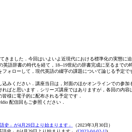
た．今回はいよいよ近現代における標準化の実態に迫ります．まず，1
』，初期の英語辞書の時代を経て，18--19世紀の辞書完成に至る
をフォローして，現代英語の綴字の課題について論じる予定で
し込みください．講座当日は，対面のほかオンラインでの参加
ければと思います．シリーズ講座ではありますが，各回の内容
の皆様に電子的に配布される予定です．
heldio 配信回もご参照ください．
］
英語史」が4月29日より始まります」
（2023年3月30日）
の英語史」が4月29日より始まります」 (
[2023-04-02-1]
)