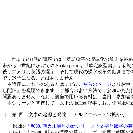
これまでの3回の講座では，英語綴字の標準化の前史を眺めてきまし
末から17世紀にかけての Shakespeare，『欽定訳聖書
後，アメリカ英語の綴字，そして現代の綴字改革の動きまで
で，迷子になることはありません．
本講座にご関心のある方は，ぜひ
こちらのページ
よりお申
し配信」を視聴できます．ご都合のよい方法でご参加いただ
問題ありません．なお，講座で用いる資料は，当日，参加者
本シリーズと関連して，以下の hellog 記事，および Voicy 
［ 第1回 文字の起源と発達 --- アルファベットの拡がり 
・ heldio
「#668. 朝カル講座の新シリーズ「文字と綴字の
・ hellog 「#5088. 朝カル講座の新シリーズ「文字と綴字