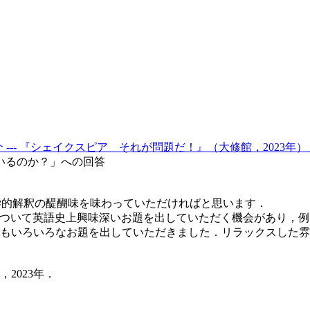
介 --- 『シェイクスピア それが問題だ！』（大修館，2023年）
いるのか？」への回答
献学的解釈の醍醐味を味わっていただければと思います．
について英語史上興味深いお題を出していただく機会があり，例えば he
談でもいろいろなお題を出していただきました．リラックスした
2023年．