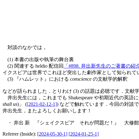
対談のなかでは，
(1) 本書の出版や執筆の舞台裏
(2) 関連する heldio 配信回
「#898. 井出新先生のご著書の紹
イクスピアは世界でこれほど突出した劇作家として知られて
(3) 『ハムレット』における
conscience
の文献学的解釈
などが語られました．とりわけ (3) の話題は必聴です．文
井出先生には，これまでも Shakespeare や初期近代の英語
shall us
)」 (
[2021-02-12-1]
) などで触れています．今回の対
井出先生，またよろしくお願いします！
・ 井出 新 『シェイクスピア それが問題だ！』 大修館，
Referrer (Inside):
[2024-05-30-1]
[2024-01-25-1]