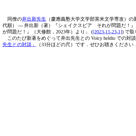
同僚の
井出新先生
（慶應義塾大学文学部英米文学専攻）の
代順） --- 井出新（著）『シェイクスピア それが問題だ！』（
が問題だ！』（大修館，2023年）より」 (
[2023-11-23-1]
) で
このたび新著をめぐって井出先生との Voicy heldio で
先生との対談」
（33分ほどの尺）です．ぜひお聴きください