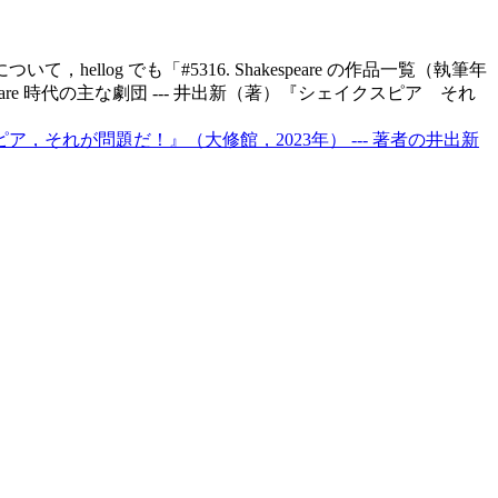
について，hellog でも「#5316. Shakespeare の作品一覧（執筆年
akespeare 時代の主な劇団 --- 井出新（著）『シェイクスピア それ
スピア，それが問題だ！』（大修館，2023年） --- 著者の井出新