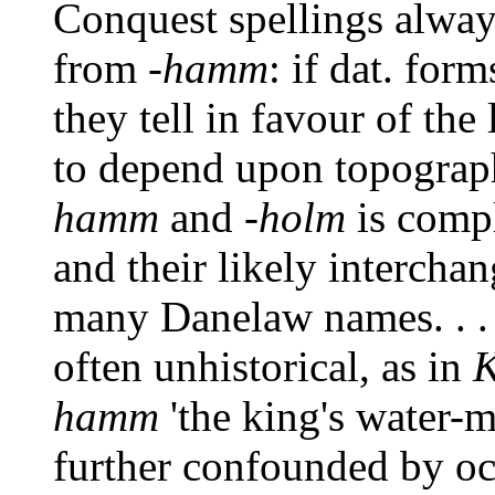
Conquest spellings always
from -
hamm
: if dat. form
they tell in favour of the
to depend upon topography
hamm
and -
holm
is compl
and their likely intercha
many Danelaw names. . . 
often unhistorical, as in
K
hamm
'the king's water-m
further confounded by occ