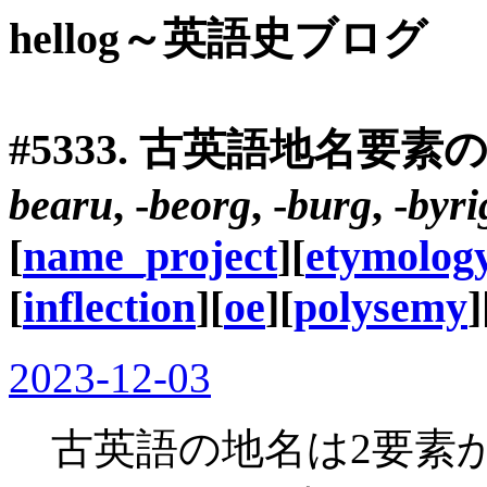
hellog～英語史ブログ
#5333. 古英語地名要素の混乱
bearu
, -
beorg
, -
burg
, -
byri
[
name_project
][
etymolog
[
inflection
][
oe
][
polysemy
]
2023-12-03
古英語の地名は2要素からなる