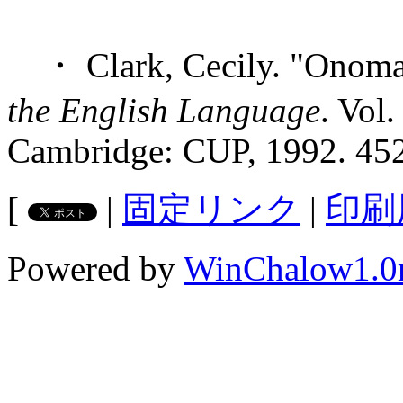
・ Clark, Cecily. "Onomas
the English Language
. Vol
Cambridge: CUP, 1992. 452
[
|
固定リンク
|
印刷
Powered by
WinChalow1.0