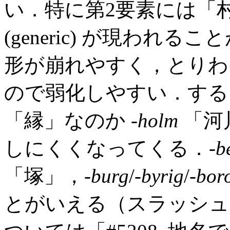
い．特に第2要素には「
(generic) が現わ
形が崩れやすく，とりわ
ので弱化しやすい．する
「縁」なのか -
holm
「河
しにくくなってくる．-
b
「塚」，-
burg
/-
byrig
/-
bor
とがいえる（スラッシュ