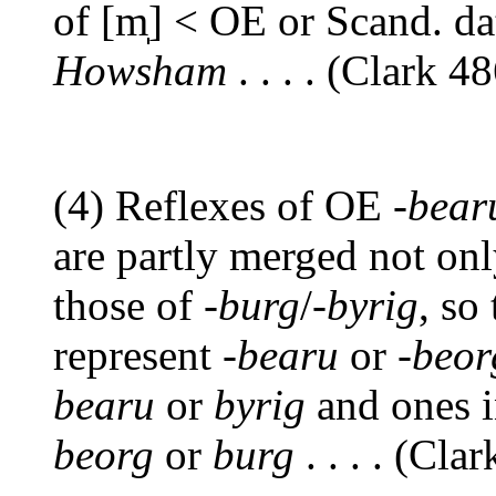
of [m̩] < OE or Scand. dat
Howsham
. . . . (Clark 4
(4) Reflexes of OE -
bear
are partly merged not onl
those of -
burg
/-
byrig
, so
represent -
bearu
or -
beor
bearu
or
byrig
and ones i
beorg
or
burg
. . . . (Cla