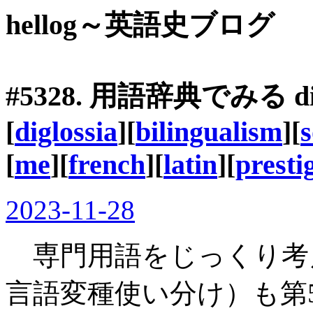
hellog～英語史ブログ
#5328. 用語辞典でみる
d
[
diglossia
][
bilingualism
][
s
[
me
][
french
][
latin
][
presti
2023-11-28
専門用語をじっくり考
言語変種使い分け）も第