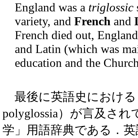
England was a
triglossic
variety, and
French
and
French died out, Englan
and Latin (which was mai
education and the Church
最後に英語史における triglo
polyglossia）が言
学」用語辞典である．英語史に