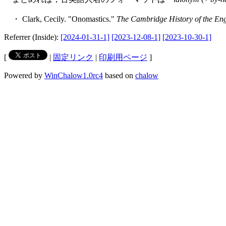
・ Clark, Cecily. "Onomastics."
The Cambridge History of the En
Referrer (Inside):
[2024-01-31-1]
[2023-12-08-1]
[2023-10-30-1]
[
|
固定リンク
|
印刷用ページ
]
Powered by
WinChalow1.0rc4
based on
chalow