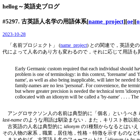
hellog～英語史ブログ
#5297. 古英語人名学の用語体系[
name_project
][
oe
][
o
2023-10-28
「名前プロジェクト」 (
name_project
) との関連で，英語史の各時
代によって人名のあり方も変わるので，それに応じて用語も異なっ
Early Germanic custom required that each individual should have s
problem is one of terminology: in this context, 'forename' and 'f
name', as well as also being inapplicable, will later be needed 
family-names are no less 'personal'. For convenience, the term
but where greater precision is needed the technical term 'idiony
collocated with an idionym will be called a 'by-name' . . . . Th
アングロサクソン人の名前は典型的に「個名」というべき
last-name
のような用語は馴染まない．また，キリスト教以前
古英語の人名は典型的に
idionym
の1種類からなるとはいえ
その人物の家系，職業，居住地，性格・特徴を示すものなど
まとめれば，古英語人名のフォーマットは「
idionym
(+
by-