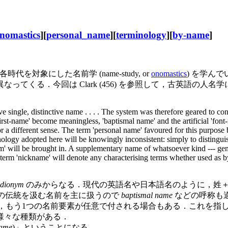
nomastics
][
personal_name
][
terminology
][
by-name
]
代を対象にした名前学 (name-study, or
onomastics
) を学んで
てくる．今回は Clark (456) を参照して，古英語の人
ingle, distinctive name . . . . The system was therefore geared to consta
irst-name' become meaningless, 'baptismal name' and the artificial 'font-
for a different sense. The term 'personal name' favoured for this purpos
inology adopted here will be knowingly inconsistent: simply to disting
m' will be brought in. A supplementary name of whatsoever kind --- geneal
e term 'nickname' will denote any characterising terms whether used as by
idionym
のみからなる．現代の英語名や日本語名のように，姓＋
の伝統を汲む名前を主に扱うので
baptismal name
などの呼称も
，もう1つの名前要素が任意で付される場合もある．これを指
様々な種類がある．
name
)」ということになる．