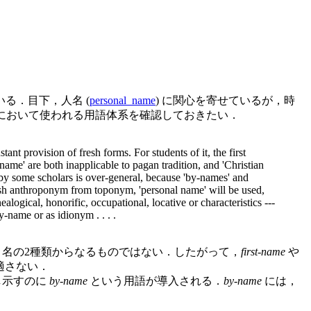
いる．目下，人名 (
personal_name
) に関心を寄せているが，時
名学において使われる用語体系を確認しておきたい．
nt provision of fresh forms. For students of it, the first
name' are both inapplicable to pagan tradition, and 'Christian
e by some scholars is over-general, because 'by-names' and
uish anthroponym from toponym, 'personal name' will be used,
ogical, honorific, occupational, locative or characteristics ---
-name or as idionym . . . .
名の2種類からなるものではない．したがって，
first-name
や
適さない．
し示すのに
by-name
という用語が導入される．
by-name
には，