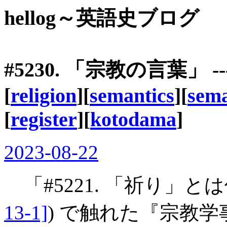
hellog～英語史ブログ
#5230. 「宗教の言葉」
[
religion
][
semantics
][
sema
[
register
][
kotodama
]
2023-08-22
「#5221. 「祈り」とは何
13-1]
) で触れた『宗教