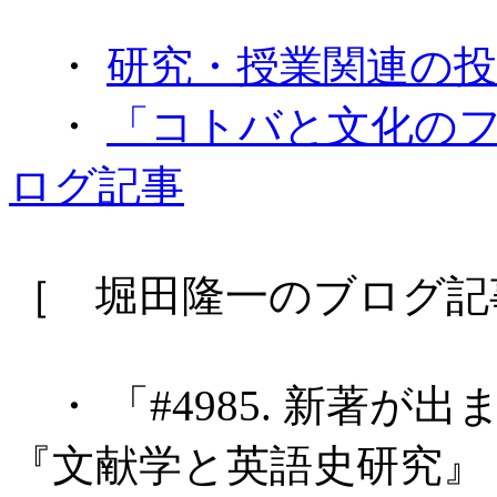
・
研究・授業関連の
・
「コトバと文化のフォーラ
ログ記事
［ 堀田隆一のブログ記
・ 「#4985. 新著が出
『文献学と英語史研究』 開