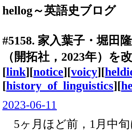
hellog～英語史ブログ
#5158. 家入葉子・
（開拓社，2023年）を
[
link
][
notice
][
voicy
][
heldi
[
history_of_linguistics
][
he
2023-06-11
5ヶ月ほど前，1月中旬