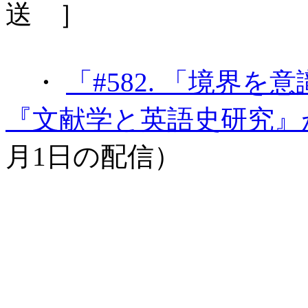
送 ］
・
「#582. 「境界を
『文献学と英語史研究』
月1日の配信）