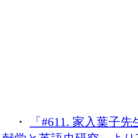
・
「#611. 家入葉