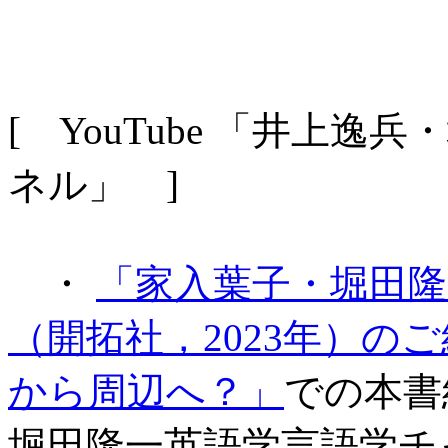
[ YouTube 「井上
ネル」 ]
・
「家入葉子・堀田隆
（開拓社，2023年）のご
から周辺へ？」
での本書紹
堀田隆一英語学言語学チャ