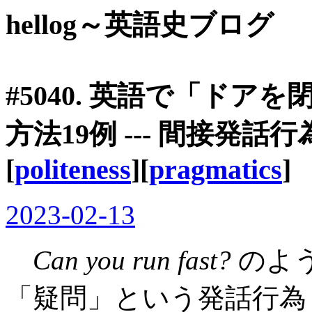
hellog～英語史ブログ
#5040. 英語で「ド
方法19例 --- 間接発話
[
politeness
][
pragmatics
]
2023-02-13
Can you run fast?
のよ
「疑問」という発話行為 