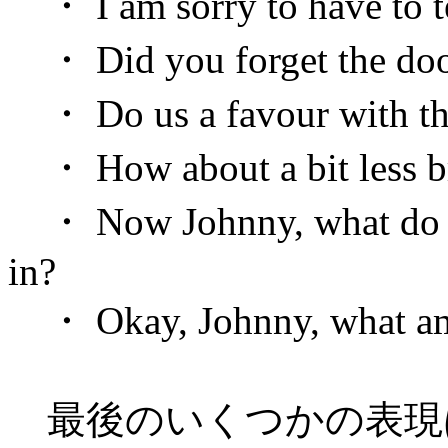
・ I am sorry to have to tel
・ Did you forget the do
・ Do us a favour with the
・ How about a bit less b
・ Now Johnny, what do b
in?
・ Okay, Johnny, what am 
最後のいくつかの表