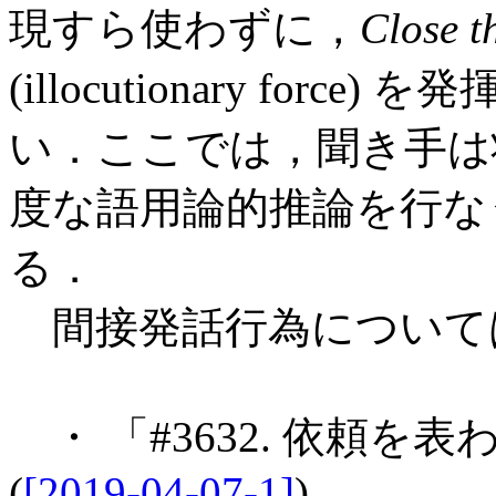
現すら使わずに，
Close t
(illocutionary fo
い．ここでは，聞き手は
度な語用論的推論を行な
る．
間接発話行為について
・ 「#3632. 依頼を表
(
[2019-04-07-1]
)