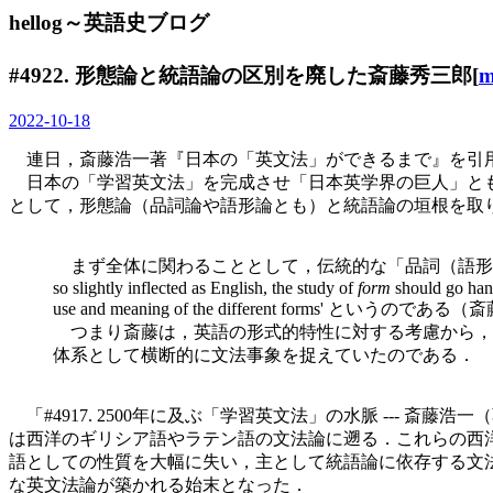
hellog～英語史ブログ
#4922. 形態論と統語論の区別を廃した斎藤秀三郎[
m
2022-10-18
連日，斎藤浩一著『日本の「英文法」ができるまで』を引
日本の「学習英文法」を完成させ「日本英学界の巨人」とも称される
として，形態論（品詞論や語形論とも）と統語論の垣根を取り払
まず全体に関わることとして，伝統的な「品詞（語形）論」と「
so slightly inflected as English, the study of
form
should go hand
use and meaning of the different forms' というので
つまり斎藤は，英語の形式的特性に対する考慮から，従
体系として横断的に文法事象を捉えていたのである．
「#4917. 2500年に及ぶ「学習英文法」の水脈 --- 斎藤
は西洋のギリシア語やラテン語の文法論に遡る．これらの西
語としての性質を大幅に失い，主として統語論に依存する文
な英文法論が築かれる始末となった．