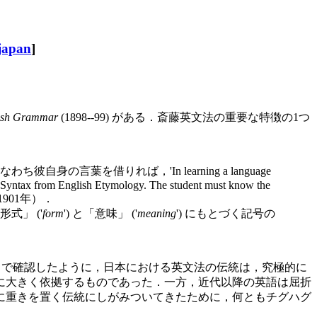
japan
]
lish Grammar
(1898--99) がある．斎藤英文法の重要な特徴の1つ
を借りれば，'In learning a language
sh Syntax from English Etymology. The student must know the
901年）．
」 ('
form
') と「意味」 ('
meaning
') にもとづく記号の
) で確認したように，日本における英文法の伝統は，究極的に
に大きく依拠するものであった．一方，近代以降の英語は屈折
に重きを置く伝統にしがみついてきたために，何ともチグハグ