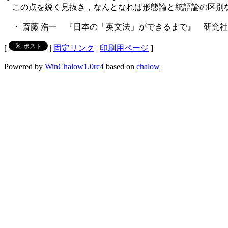
この点を鋭く見抜き，なんとなれば形態論と統語論の区別な
・ 斎藤 浩一 『日本の「英文法」ができるまで』 研究社，
[
|
固定リンク
|
印刷用ページ
]
Powered by
WinChalow1.0rc4
based on
chalow