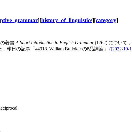
iptive_grammar
][
history_of_linguistics
][
category
]
とその著書
A Short Introduction to English Grammar
(1762) について，he
事「#4918. William Bullokar の8品詞論」 (
[2022-10-1
eciprocal