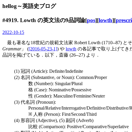
hellog～英語史ブログ
#4919. Lowth の英文法の9品詞論[
pos
][
lowth
][
prescr
2022-10-15
最も著名な18世紀の規範文法家 Robert Lowth (1710--87) 
Grammar
」 (
[2016-05-23-1]
) や
lowth
の各記事で取り上げてきた．昨日の記
品詞を掲げている．以下，斎藤 (26--27) より．
(1) 冠詞 (Article): Definite/Indefinite
(2) 名詞 (Substantive, or Noun): Common/Proper
数 (Number): Singular/Plural
格 (Case): Nominative/Possessive
性 (Gender): Masculine/Feminine/Neuter
(3) 代名詞 (Pronoun):
Personal/Relative/Interrogative/Definitive/Distributive/R
※ 人称 (Person): First/Second/Third
(4) 形容詞 (Adjective), (5) 副詞 (Adverb)
比較 (Comparison): Positive/Comparative/Superlative