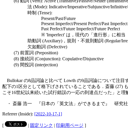
(6) 動詞 (Verb): Active (Transitive)/Passive/Neuter (Intransitive
法 (Mode): Indicative/Imperative/Subjunctive/Infinitive/P
時制 (Tense):
Present/Past/Future
Present Imperfect/Present Perfect/Past Imperfect
Past Perfect/Future Imperfect/Future Perfect
※ 'Imperfect' は，現代の「進行形」に相当
助動詞 (Auxiliary)，規則・不規則動詞 (Regular/Irregu
欠如動詞 (Defective)
(7) 前置詞 (Preposition)
(8) 接続詞 (Conjunction): Copulative/Disjunctive
(9) 間投詞 (interjection)
Bullokar の8品詞論と比べて Lowth の9品詞論につ
配下の1区分として格下げされていることである．斎藤 (2
こそ16世紀以来続いた試行錯誤の一応の到達点だった」と理
・ 斎藤 浩一 『日本の「英文法」ができるまで』 研究社，
Referrer (Inside):
[2022-10-17-1]
[
|
固定リンク
|
印刷用ページ
]