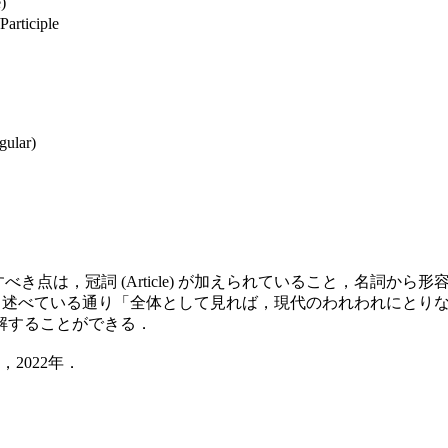
)
articiple
lar)
いて注目すべき点は，冠詞 (Article) が加えられていること，
7) も述べている通り「全体として見れば，現代のわれわれにと
解することができる．
2022年．