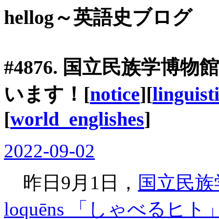
hellog～英語史ブログ
#4876. 国立民族学
います！[
notice
][
linguist
[
world_englishes
]
2022-09-02
昨日9月1日，
国立民族
loquēns 「しゃべる