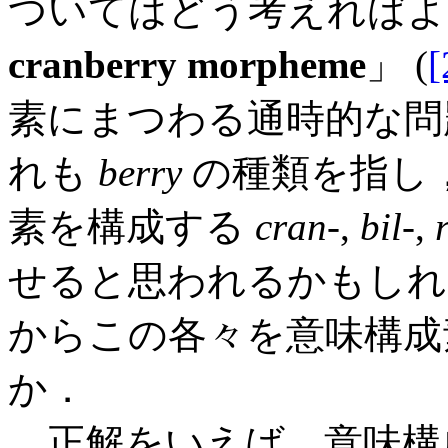
ついてはどう考えればよいだ
cranberry morpheme
」 (
[
素にまつわる通時的な問題
れも
berry
の種類を指し
素を構成する
cran
-,
bil
-,
せると思われるかもしれ
からこの各々を意味構成
か．
正解をいえば，意味構