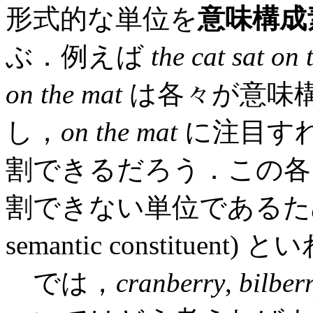
形式的な単位を
意味構成
ぶ．例えば
the cat sat on 
on the mat
は各々が意味
し，
on the mat
に注目す
割できるだろう．この各
割できない単位であるた
semantic constituent)
では，
cranberry
,
bilber