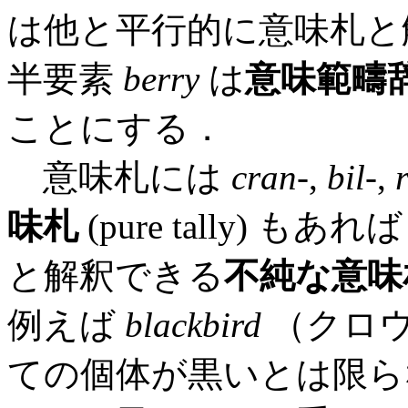
は他と平行的に意味札と
半要素
berry
は
意味範疇
ことにする．
意味札には
cran
-,
bil
-,
味札
(pure tally)
と解釈できる
不純な意味
例えば
blackbird
（クロ
ての個体が黒いとは限ら