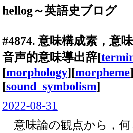
hellog～英語史ブログ
#4874. 意味構成素
音声的意味導出辞[
termi
[
morphology
][
morpheme
[
sound_symbolism
]
2022-08-31
意味論の観点から，何