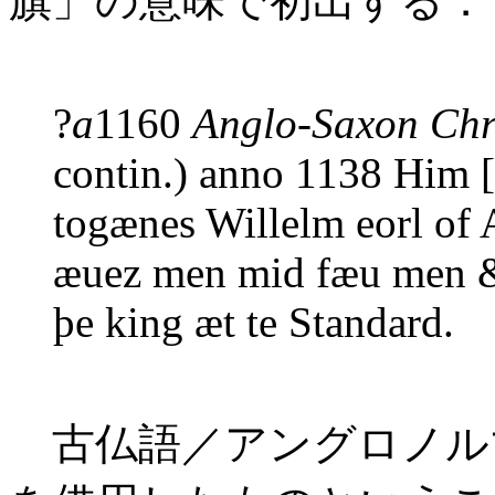
旗」の意味で初出する．
?
a
1160
Anglo-Saxon Chr
contin.) anno 1138 Him [
togænes Willelm eorl of A
æuez men mid fæu men &
þe king æt te Standard.
古仏語／アングロノル