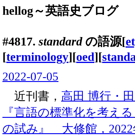
hellog～英語史ブログ
#4817.
standard
の語源[
e
[
terminology
][
oed
][
standa
2022-07-05
近刊書，
高田 博行・田
『言語の標準化を考える 
の試み』 大修館，2022