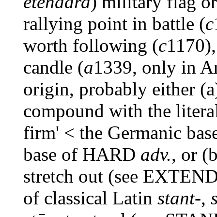
étendard
) military flag or
rallying point in battle (
c
worth following (
c
1170),
candle (
a
1339, only in A
origin, probably either (
compound with the literal
firm' < the Germanic b
base of HARD
adv.
, or (
stretch out (see EXTEN
of classical Latin
stant-
,