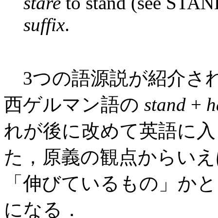
stāre
to stand (see STA
suffix
.
3つの語源説が紹介されて
西ゲルマン語の
stand
+
h
れが後に改めて英語に入
た，原義の観点からいえ
「伸びているもの」かと
になる．