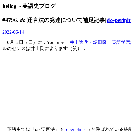
hellog～英語史ブログ
#4796.
do
迂言法の発達について補足記事[
do-periph
2022-06-14
6月12日（日）に，YouTube
「井上逸兵・堀田隆一英語学言
ルのセンスは井上氏によります（笑）．
英語史では「
do
迂言法」 (
do-periphrasis
) と呼ばれている