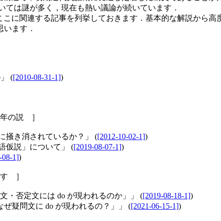
いては謎が多く，現在も熱い議論が続いています．
した．ここに関連する記事を列挙しておきます．基本的な解説から
思います．
o
」 (
[2010-08-31-1]
)
年の説 ］
に掻き消されているか？」 (
[2012-10-02-1]
)
語仮説」について」 (
[2019-08-07-1]
)
-08-1]
)
ます ］
文・否定文には do が現われるのか」」 (
[2019-08-18-1]
)
回「なぜ疑問文に do が現われるの？」」 (
[2021-06-15-1]
)