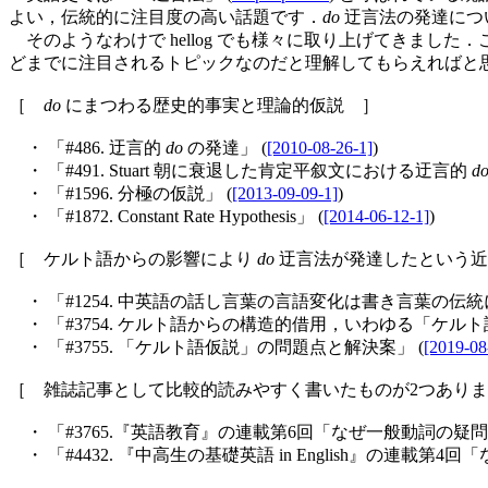
よい，伝統的に注目度の高い話題です．
do
迂言法の発達につ
そのようなわけで hellog でも様々に取り上げてきま
どまでに注目されるトピックなのだと理解してもらえればと
［
do
にまつわる歴史的事実と理論的仮説 ］
・ 「#486. 迂言的
do
の発達」 (
[2010-08-26-1]
)
・ 「#491. Stuart 朝に衰退した肯定平叙文における迂言的
d
・ 「#1596. 分極の仮説」 (
[2013-09-09-1]
)
・ 「#1872. Constant Rate Hypothesis」 (
[2014-06-12-1]
)
［ ケルト語からの影響により
do
迂言法が発達したという近
・ 「#1254. 中英語の話し言葉の言語変化は書き言葉の伝統
・ 「#3754. ケルト語からの構造的借用，いわゆる「ケルト
・ 「#3755. 「ケルト語仮説」の問題点と解決案」 (
[2019-08
［ 雑誌記事として比較的読みやすく書いたものが2つあり
・ 「#3765.『英語教育』の連載第6回「なぜ一般動詞の疑問
・ 「#4432. 『中高生の基礎英語 in English』の連載第4