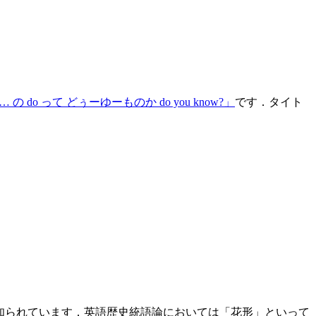
w … の do って どぅーゆーものか do you know?」
です．タイト
が知られています．英語歴史統語論においては「花形」といって