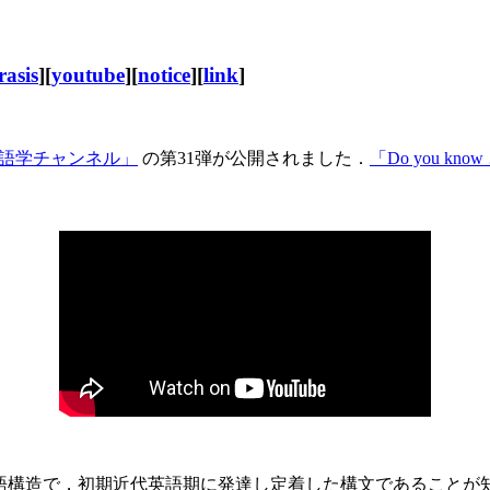
rasis
][
youtube
][
notice
][
link
]
語学チャンネル」
の第31弾が公開されました．
「Do you kno
統語構造で，初期近代英語期に発達し定着した構文であること