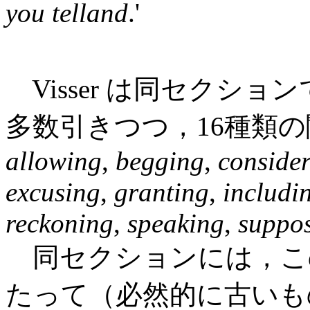
you telland
.'
Visser は同セクシ
多数引きつつ，16種類
allowing
,
begging
,
conside
excusing
,
granting
,
includi
reckoning
,
speaking
,
suppo
同セクションには，こ
たって（必然的に古いも