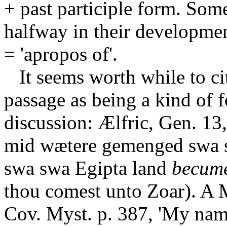
+ past participle form. Some
halfway in their development
= 'apropos of'.
It seems worth while to ci
passage as being a kind of 
discussion: Ælfric, Gen. 13, 
mid wætere gemenged swa 
swa swa Egipta land
becum
thou comest unto Zoar). A M
Cov. Myst. p. 387, 'My nam