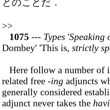
とのことだ．
>>
1075
---
Types
'
Speaking 
Dombey' 'This is,
strictly s
Here follow a number of in
related free -
ing
adjuncts w
generally considered establi
adjunct never takes the
hav