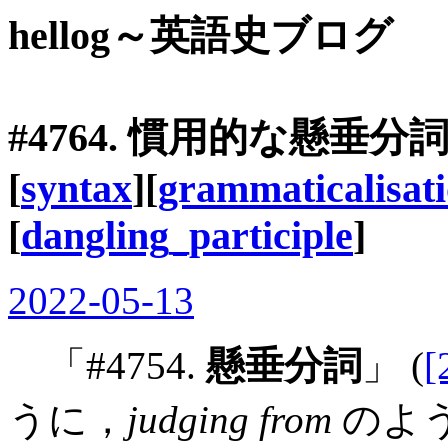
hellog～英語史ブログ
#4764. 慣用的な懸垂
[
syntax
][
grammaticalisat
[
dangling_participle
]
2022-05-13
「#4754.
懸垂分詞
」 (
[
うに，
judging from
のよ