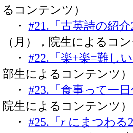
るコンテンツ）
・
#21.「古英詩の紹介
（月），院生によるコン
・
#22.「楽+楽=難し
部生によるコンテンツ）
・
#23.「食事って一
院生によるコンテンツ）
・
#25.「
r
にまつわる2つの現