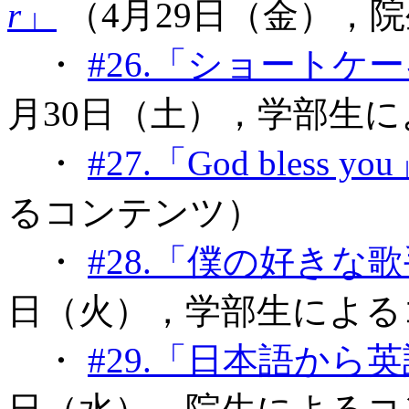
r
」
（4月29日（金），
・
#26.「ショート
月30日（土），学部生
・
#27.「God bless yo
るコンテンツ）
・
#28.「僕の好きな歌手
日（火），学部生による
・
#29.「日本語か