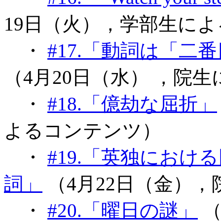
19日（火），学部生に
・
#17.「動詞は「
（4月20日（水） ，院
・
#18.「億劫な屈折」
よるコンテンツ）
・
#19.「英独にお
詞」
（4月22日（金）
・
#20.「曜日の謎」
（