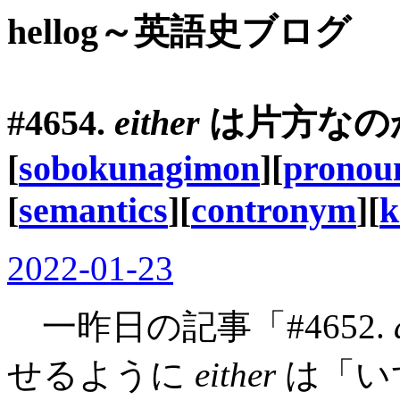
hellog～英語史ブログ
#4654.
either
は片方なの
[
sobokunagimon
][
pronou
[
semantics
][
contronym
][
k
2022-01-23
一昨日の記事「#4652.
せるように
either
は「い