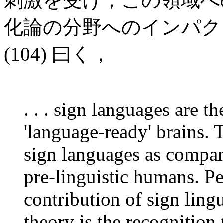
刺激を受け，この領域へ
化論の分野へのインパクト
(104) 曰く，
. . . sign languages are t
'language-ready' brains. T
sign languages as compar
pre-linguistic humans. P
contribution of sign ling
theory is the recognitio