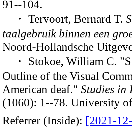
91--104.
・ Tervoort, Bernard T.
S
taalgebruik binnen een gro
Noord-Hollandsche Uitgeve
・ Stokoe, William C. "Si
Outline of the Visual Comm
American deaf."
Studies in
(1060): 1--78. University of
Referrer (Inside):
[2021-12-