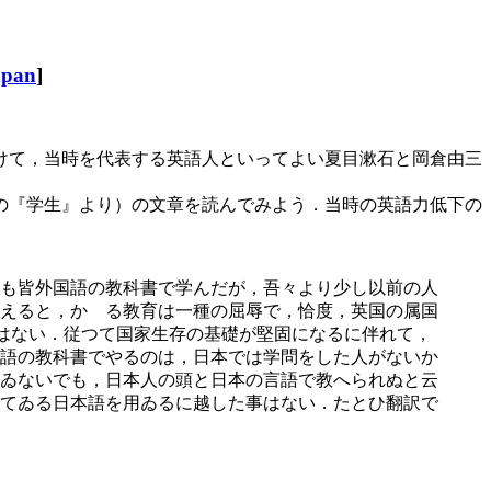
apan
]
けて，当時を代表する英語人といってよい夏目漱石と岡倉由三
2月号の『学生』より）の文章を読んでみよう．当時の英語力低下の
も皆外国語の教科書で学んだが，吾々より少し以前の人
えると，かゝる教育は一種の屈辱で，恰度，英国の属国
ものではない．従つて国家生存の基礎が堅固になるに伴れて，
語の教科書でやるのは，日本では学問をした人がないか
ゐないでも，日本人の頭と日本の言語で教へられぬと云
てゐる日本語を用ゐるに越した事はない．たとひ翻訳で