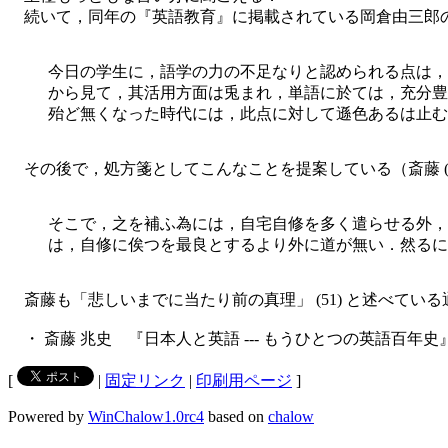
続いて，同年の『英語教育』に掲載されている岡倉由三郎の英
今日の学生に，語学の力の不足なりと認められる点は，
から見て，其活用方面は兎まれ，単語に於ては，充分豊
殆ど無くなった時代には，此点に対して遜色あるは止む
その後で，処方箋としてこんなことを提案している（斎藤 (5
そこで，之を補ふ為には，自宅自修を多く遣らせる外，
は，自修に俟つを最良とするより外に道が無い．然るに
斎藤も「悲しいまでに当たり前の真理」 (51) と述べて
・ 斎藤 兆史 『日本人と英語 --- もうひとつの英語百年史
[
|
固定リンク
|
印刷用ページ
]
Powered by
WinChalow1.0rc4
based on
chalow