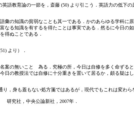
語教育論の一節を，斎藤 (50) より引こう．英語力の低下
語彙の知識の貧弱なことも其一である．かのあらゆる学科に原
富なる知識を有するを得たことは事実である．然るに今日の如
を得ぬことである．
1) より）．
名案の無いことゝ為る．究極の所，今日は自修を多く命ずると
今日の教授法では自修に十分重きを置いて居るか，頗る疑は
いる通り，身も蓋もない処方箋ではあるが，現代でもこれは変わら
』 研究社，中央公論新社，2007年．