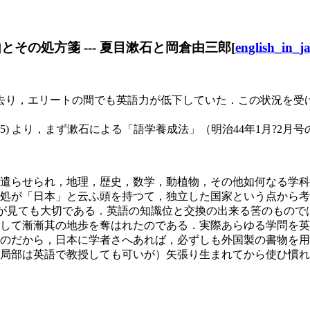
由とその処方箋 --- 夏目漱石と岡倉由三郎[
english_in_j
り，エリートの間でも英語力が低下していた．この状況を受
(45) より，まず漱石による「語学養成法」（明治44年1月?
遣らせられ，地理，歴史，数学，動植物，その他如何なる学科
処が「日本」と云ふ頭を持つて，独立した国家という点から考
ity は誰が見ても大切である．英語の知識位と交換の出来る筈の
して漸漸其の地歩を奪はれたのである．実際あらゆる学問を英
のだから，日本に学者さへあれば，必ずしも外国製の書物を用
局部は英語で教授しても可いが）矢張り生まれてから使ひ慣れ