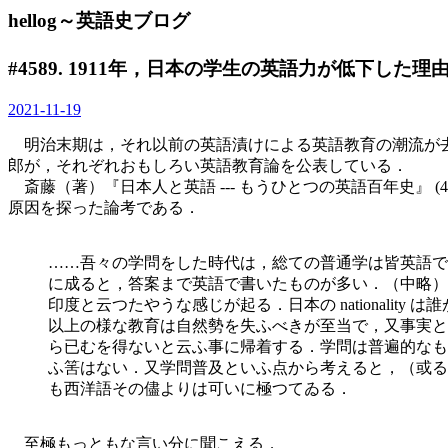
hellog～英語史ブログ
#4589. 1911年，日本の学生の英語力が低下した理
2021-11-19
明治末期は，それ以前の英語漬けによる英語教育の潮流が去
郎が，それぞれおもしろい英語教育論を公表している．
斎藤（著）『日本人と英語 --- もうひとつの英語百年史』 
原因を探った論考である．
……吾々の学問をした時代は，総ての普通学は皆英語で
に成ると，答案まで英語で書いたものが多い．（中略）
印度と云つたやうな感じが起る．日本の national
以上の様な教育は自然勢を失ふべきが至当で，又事実と
ら已むを得ないと云ふ事に帰着する．学問は普遍的なも
ふ筈はない．又学問普及といふ点から考えると，（或る
も西洋語その儘よりは可いに極つてゐる．
至極もっともな言い分に聞こえる．