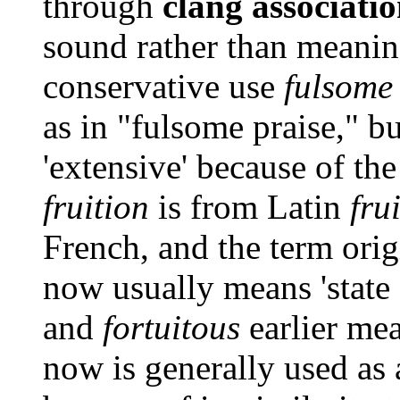
through
clang associati
sound rather than meanin
conservative use
fulsome
as in "fulsome
praise," bu
'extensive' because of th
fruition
is from Latin
fru
French, and the term orig
now usually means 'state 
and
fortuitous
earlier mea
now is generally used as