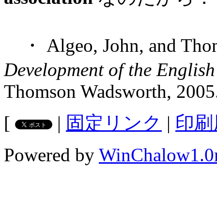
・ Algeo, John, and Thom
Development of the Englis
Thomson Wadsworth, 2005
[
|
固定リンク
|
印刷
Powered by
WinChalow1.0