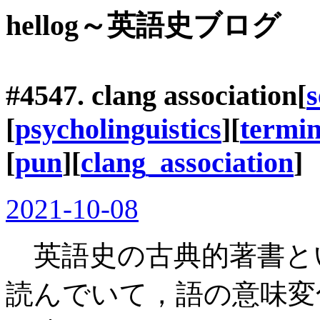
hellog～英語史ブログ
#4547.
clang association
[
[
psycholinguistics
][
termi
[
pun
][
clang_association
]
2021-10-08
英語史の古典的著書といってよい
読んでいて，語の意味変化