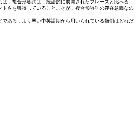
れば，複合形容詞は，統語的に展開されたフレーズと比べる
クトさを獲得していることこそが，複合形容詞の存在意義なの
どである．より早い中英語期から用いられている類例はどれだ