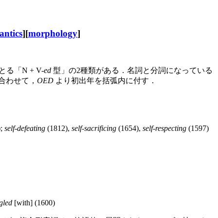
antics
][
morphology
]
「N + V-
ed
型」の2種類がある．名詞と分詞になっている
．合わせて，
OED
より初出年を括弧内に付す．
);
self-defeating
(1812),
self-sacrificing
(1654),
self-respecting
(1597)
gled
[with] (1600)