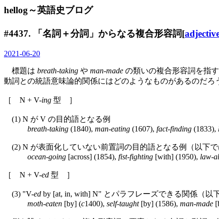
hellog～英語史ブログ
#4437. 「名詞＋分詞」からなる複合形容詞[
adjectiv
2021-06-20
標題は
breath-taking
や
man-made
の類いの複合形容詞を指す．
動詞との統語意味論的関係にはどのようなものがあるのだろうか．
［ N + V-
ing
型 ］
(1) N が V の目的語となる例
breath-taking
(1840),
man-eating
(1607),
fact-finding
(1833),
(2) N が表面化していない前置詞の目的語となる例（以下
ocean-going
[across] (1854),
fist-fighting
[with] (1950),
law-a
［ N + V-
ed
型 ］
(3) "V-
ed
by [at, in, with] N" とパラフレーズでき
moth-eaten
[by] (
c
1400),
self-taught
[by] (1586),
man-made
[