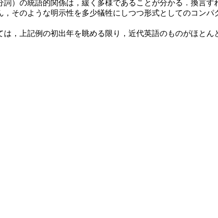
詞）の統語的関係は，緩く多様であることが分かる．換言す
ん，そのような明示性を多少犠牲にしつつ形式としてのコンパ
は，上記例の初出年を眺める限り，近代英語のものがほとん