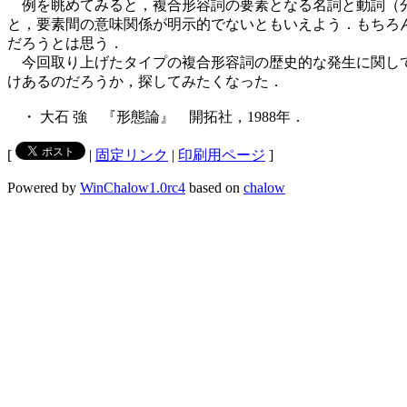
例を眺めてみると，複合形容詞の要素となる名詞と動詞（分
と，要素間の意味関係が明示的でないともいえよう．もちろ
だろうとは思う．
今回取り上げたタイプの複合形容詞の歴史的な発生に関して
けあるのだろうか，探してみたくなった．
・ 大石 強 『形態論』 開拓社，1988年．
[
|
固定リンク
|
印刷用ページ
]
Powered by
WinChalow1.0rc4
based on
chalow