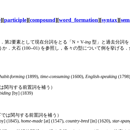
e
][
participle
][
compound
][
word_formation
][
syntax
][
sem
第2要素として現在分詞をとる「N + V-
ing
型」と過去分詞をとる
大石 (100--01) を参照し，各々の型について例を挙げる
habit-forming
(1899),
time-consuming
(1600),
English-speaking
(1798
では関与する前置詞を補う）
biding
[by] (1839)
る関係（以下では関与する前置詞を補う）
by] (1845),
home-made
[at] (1547),
country-bred
[in] (1620),
star-span