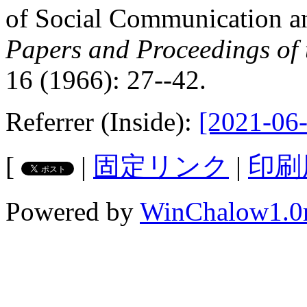
of Social Communication an
Papers and Proceedings of 
16 (1966): 27--42.
Referrer (Inside):
[2021-06-
[
|
固定リンク
|
印刷
Powered by
WinChalow1.0