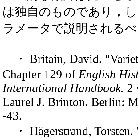
は独自のものであり，し
ラメータで説明されるべ
・ Britain, David. "Varieti
Chapter 129 of
English Hist
International Handbook.
2 
Laurel J. Brinton. Berlin: 
-43.
・ Hägerstrand, Torsten. "A