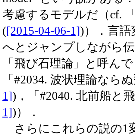
考慮するモデルだ（cf. 「#
(
[2015-04-06-1]
)）．言
へとジャンプしながら伝
「飛び石理論」と呼んでき
「#2034. 波状理論なら
1]
)，「#2040. 北前船と
1]
)）．
さらにこれらの説の1変