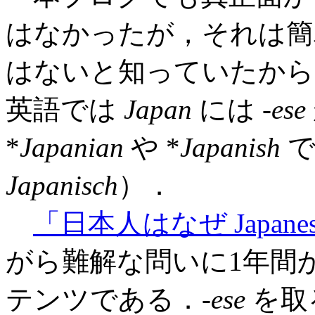
はなかったが，それは簡
はないと知っていたから
英語では
Japan
には -
ese
*
Japanian
や *
Japanish
で
Japanisch
）．
「日本人はなぜ Japane
がら難解な問いに1年間
テンツである．-
ese
を取