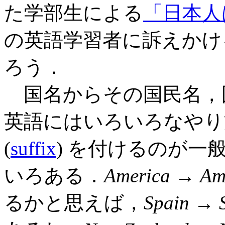
た学部生による
「日本人は
の英語学習者に訴えかけ
ろう．
国名からその国民名，
英語にはいろいろなやり
(
suffix
) を付けるのが一
いろある．
America
→
Am
るかと思えば，
Spain
→