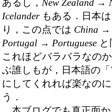
あるし，
New Zealand
→
Icelander
もある．日本
り，この点では
China
Portugal
→
Portuguese
と
これほどバラバラなのか
ぶ誰しもが，日本語の「
にしてくれれば楽なのに
う．
本ブログでも真正面か