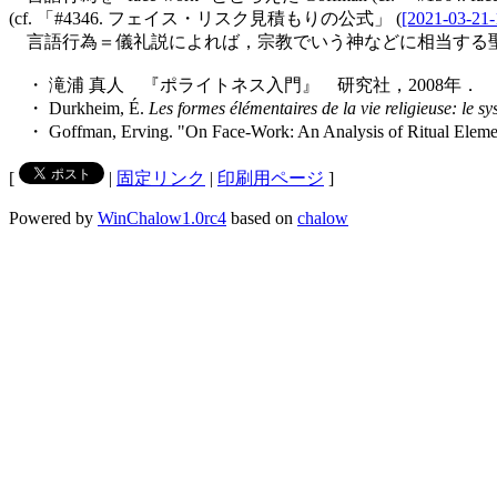
(cf. 「#4346. フェイス・リスク見積もりの公式」 (
[2021-03-21-
言語行為＝儀礼説によれば，宗教でいう神などに相当する聖な
・ 滝浦 真人 『ポライトネス入門』 研究社，2008年．
・ Durkheim, É.
Les formes élémentaires de la vie religieuse: le s
・ Goffman, Erving. "On Face-Work: An Analysis of Ritual Elements
[
|
固定リンク
|
印刷用ページ
]
Powered by
WinChalow1.0rc4
based on
chalow