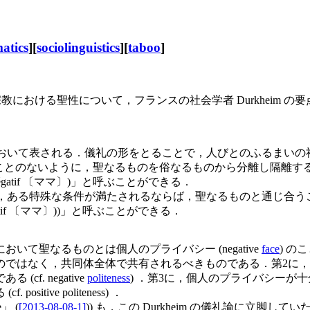
atics
][
sociolinguistics
][
taboo
]
教における聖性について，フランスの社会学者 Durkheim 
tes)」において表される．儀礼の形をとることで，人びとのふる
れることのないように，聖なるものを俗なるものから分離し隔離
gatif 〔ママ〕)」と呼ぶことができる．
もとで，ある特殊な条件が満たされるならば，聖なるものと通じ合
itif 〔ママ〕))」と呼ぶことができる．
聖なるものとは個人のプライバシー (negative
face
) 
のではなく，共同体全体で共有されるべきものである．第2に
. negative
politeness
) ．第3に，個人のプライバシー
ive politeness) ．
e」 (
[2013-08-08-1]
)) も，この Durkheim の儀礼論に立脚していた