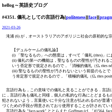
hellog～英語史ブログ
#4351. 儀礼としての言語行為[
politeness
][
face
][
pragm
2021-03-26
滝浦 (6) が，オーストラリアのアボリジニ社会の原初的な宗
【デュルケームの儀礼論】
(i) 「聖なるもの」への態度は，すべて「儀礼 (ri
(ii) 儀礼の第一の機能は，聖なるものの聖性が汚さ
いう否定形で規定されるので，「消極的儀礼（仏 rites né
(iii) 聖なるものの聖性が汚されないという前提の
う肯定形で規定されるので，「積極的儀礼（仏 rites pos
言語行為も，この意味での儀礼と見ることができる．言語において
に，言語行為も儀礼と同様，個人の私的な行為にとどまるも
犯されないよう，言葉使いに十分な注意が払われるのが普通である (cf
づくための手段が用意されており使用することが許されている (cf. posit
言語行為を "face-work" ととらえた Goffman (cf. 「#1564. fac