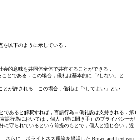
の要点を以下のように示している．
まいの社会的意味を共同体全体で共有することができる．
することである．この場合，儀礼は基本的に「?しない」と
うことが許される．この場合，儀礼は「?してよい」とい
のことであると解釈すれば，言語行為＝儀礼説は支持される．第1
，言語行為においては，個人（特に聞き手）のプライバシーが
が十分に守られているという前提のもとで，個人と通じ合い，近
．さらに，ポライトネス理論を提唱した Brown and Levinson