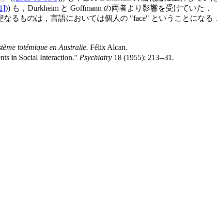
1]
)) も，Durkheim と Goffmann の両者より影響を受けていた．
るものは，言語においては個人の "face" ということにな
ystème totémique en Australie.
Félix Alcan.
 in Social Interaction."
Psychiatry
18 (1955): 213--31.