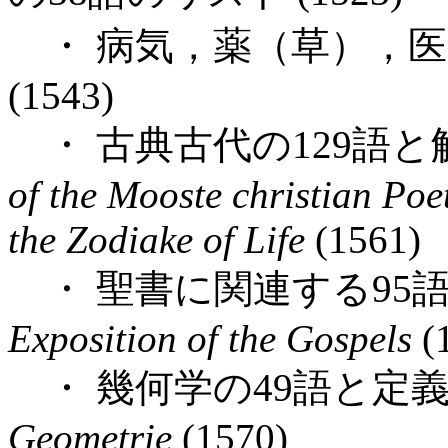
・ 病気，薬（草），医
(1543)
・ 古典古代の129語
of the Mooste christian Poe
the Zodiake of Life
(1561)
・ 聖書に関連する95
Exposition of the Gospels
(
・ 幾何学の49語と定
Geometrie
(1570)