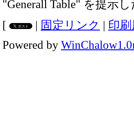
"Generall Table"
[
|
固定リンク
|
印刷
Powered by
WinChalow1.0