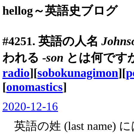
hellog～英語史ブログ
#4251. 英語の人名
Johns
われる -
son
とは何ですか？ 
radio
][
sobokunagimon
][
p
[
onomastics
]
2020-12-16
英語の姓 (last name)