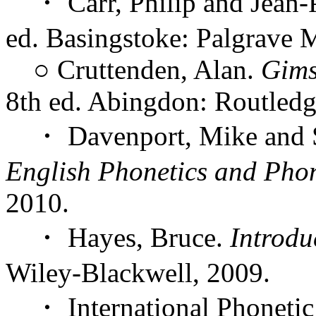
・ Carr, Philip and Jean-P
ed. Basingstoke: Palgrave 
○ Cruttenden, Alan.
Gims
8th ed. Abingdon: Routledg
・ Davenport, Mike and S
English Phonetics and Pho
2010.
・ Hayes, Bruce.
Introd
Wiley-Blackwell, 2009.
・ International Phonetic 