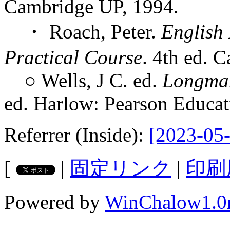
Cambridge UP, 1994.
・ Roach, Peter.
English
Practical Course
. 4th ed. 
○ Wells, J C. ed.
Longman
ed. Harlow: Pearson Educat
Referrer (Inside):
[2023-05-
[
|
固定リンク
|
印刷
Powered by
WinChalow1.0