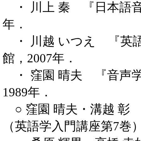
・ 川上 秦 『日本語音
年．
・ 川越 いつえ 『英
館，2007年．
・ 窪園 晴夫 『音声
1989年．
○ 窪園 晴夫・溝越 
（英語学入門講座第7巻）