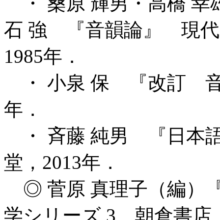
・ 桑原 輝男・高橋 幸
石 強 『音韻論』 現
1985年．
・ 小泉 保 『改訂 音
年．
・ 斉藤 純男 『日本
堂，2013年．
◎ 菅原 真理子（編）
学シリーズ 3 朝倉書店，