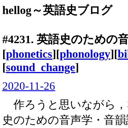
hellog～英語史ブログ
#4231. 英語史のため
[
phonetics
][
phonology
][
b
[
sound_change
]
2020-11-26
作ろうと思いながら，
史のための音声学・音韻