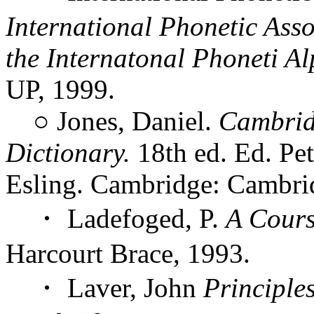
International Phonetic Asso
the Internatonal Phoneti A
UP, 1999.
○ Jones, Daniel.
Cambrid
Dictionary.
18th ed. Ed. Pet
Esling. Cambridge: Cambri
・ Ladefoged, P.
A Cours
Harcourt Brace, 1993.
・ Laver, John
Principle