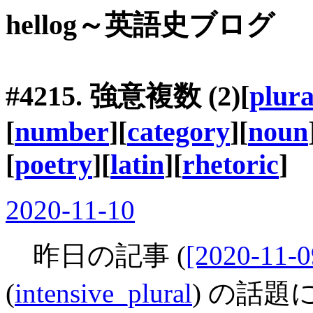
hellog～英語史ブログ
#4215.
強意複数
(2)[
plura
[
number
][
category
][
noun
[
poetry
][
latin
][
rhetoric
]
2020-11-10
昨日の記事 (
[2020-11-0
(
intensive_plural
) の話題に