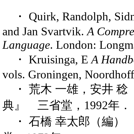
・ Quirk, Randolph, Sidne
and Jan Svartvik.
A Compre
Language
. London: Longm
・ Kruisinga, E
A Handbo
vols. Groningen, Noordhoff
・ 荒木 一雄，安井 
典』 三省堂，1992年．
・ 石橋 幸太郎（編）