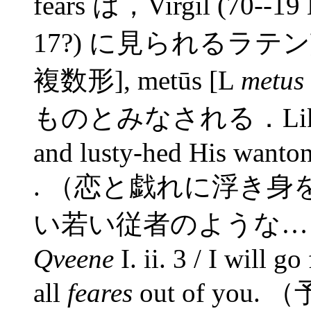
fears は，Virgil (70--19 
17?) に見られるラテン語の
複数形], metūs [L
metus
ものとみなされる．Like a y
and lusty-hed His wanton 
. （恋と戯れに浮き
い若い従者のような…）---E
Qveene
I. ii. 3 / I will g
all
feares
out of yo