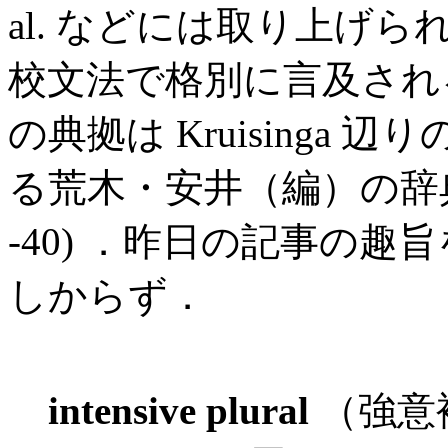
al. などには取り上げ
校文法で格別に言及され
の典拠は Kruisinga
る荒木・安井（編）の辞典
-40) ．昨日の記事の
しからず．
intensive plural
（強意