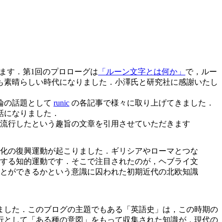
ます．第1回のプロローグは
「ルーン文字とは何か」
で，ルー
も素晴らしい時代になりました．小澤氏と研究社に感謝いたし
論の話題として
runic
の各記事で様々に取り上げてきました．
話になりました．
流行したという趣旨の文章を引用させていただきます
化の復興運動が起こりました．ギリシアやローマとつな
する知的運動です．そこで注目されたのが，ヘブライ文
とができるかという意識に囚われた初期近代の北欧知識
ました．このブログの主題でもある「英語史」は，この時期の
行として「ある種の意図」をもって収集された知識が，現代の