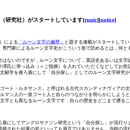
連載（研究社）がスタートしています[
runic
][
notice
]
学）による
「ルーン文字の遍歴」
と題する連載がスタートしてい
 専門家によるルーン文字史がこういう形で読めるとは，何と
けはないのですが，ルーン文字について，英語史あるいは文字
小澤氏に突っ込み（＝ご指摘）を入れていただくなどしてお世
文献学を後ろ盾にして「自分探し」としてのルーン文字研究が
ゴート・ルネサンス」と呼ばれる古代スカンディナヴィアの文
ルマン人の一派ゴート人と自らのつながりを明らかにしようと
文字とも異なるルーン文字です．自らの歴史をどこまで遡るこ
盾にしてアングロサクソン研究という「自分探し」が流行り
蓄積された結果の姿といっても過言ではありません．当時の流