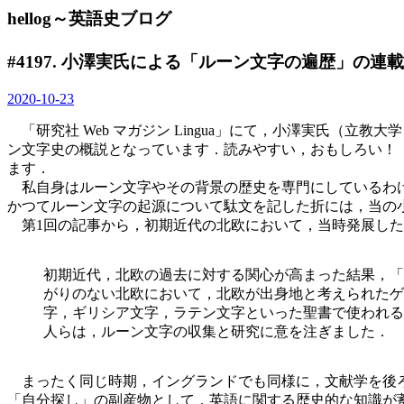
hellog～英語史ブログ
#4197. 小澤実氏による「ルーン文字の遍歴」の
2020-10-23
「研究社 Web マガジン Lingua」にて，小澤実氏（立教大
ン文字史の概説となっています．読みやすい，おもしろい！
ます．
私自身はルーン文字やその背景の歴史を専門にしているわ
かつてルーン文字の起源について駄文を記した折には，当の
第1回の記事から，初期近代の北欧において，当時発展した
初期近代，北欧の過去に対する関心が高まった結果，「
がりのない北欧において，北欧が出身地と考えられたゲ
字，ギリシア文字，ラテン文字といった聖書で使われる
人らは，ルーン文字の収集と研究に意を注ぎました．
まったく同じ時期，イングランドでも同様に，文献学を後ろ
「自分探し」の副産物として，英語に関する歴史的な知識が