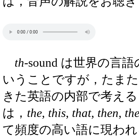
は，音声の解説をお聴き
th
-sound は世界の
いうことですが，たまた
きた英語の内部で考えると
は，
the
,
this
,
that
,
then
,
th
て頻度の高い語に現われ