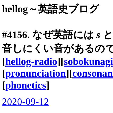
hellog～英語史ブログ
#4156. なぜ英語には
s
と
音しにくい音があるのですか？
[
hellog-radio
][
sobokunag
[
pronunciation
][
consonan
[
phonetics
]
2020-09-12