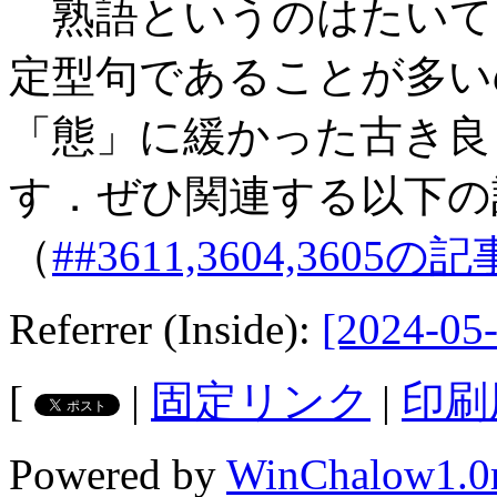
熟語というのはたいて
定型句であることが多
「態」に緩かった古き良
す．ぜひ関連する以下の
（
##3611,3604,3605
Referrer (Inside):
[2024-05-
[
|
固定リンク
|
印刷
Powered by
WinChalow1.0