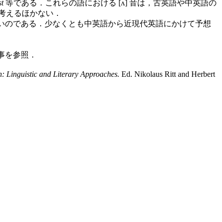
st
等である．これらの語における [ʌ] 音は，古英語や中英語の
と考えるほかない．
ていないのである．少なくとも中英語から近現代英語にかけて予想
記事を参照．
: Linguistic and Literary Approaches.
Ed. Nikolaus Ritt and Herbert