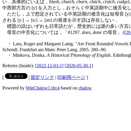
い．具体的にいえば，
blush
,
church
,
churn
,
clutch
,
crutch
,
cudgel
中西部方言の [y] を入力とし，おそらく中英語期中に後舌化
ただし，上で想定されている中英語期の後舌化は短母音 [y] 
される [yː] → [uː] → [əʊ] の発達を示す語は存在しない．
標題の語はいずれも日常語だが，歴史的には謎の多い方言
母音の中舌化については，「#1297.
does
,
done
の母音」 (
[20
・ Lass, Roger and Margaret Laing. "Are Front Rounded Vowels R
Schendl. Frankfurt am Main: Peter Lang, 2005. 280--90.
・ Minkova, Donka.
A Historical Phonology of English.
Edinburgh
Referrer (Inside):
[2022-12-03-1]
[2020-05-30-1]
[
|
固定リンク
|
印刷用ページ
]
Powered by
WinChalow1.0rc4
based on
chalow