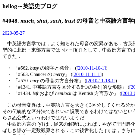
hellog～英語史ブログ
#4048.
much
,
shut
,
such
,
trust
の母音と中英語方言学
2020-05-27
中英語方言学では，よく知られた母音の変異がある．古英語ウェスト
型的に北部・東部方言では <i> = [i(ː)] として，中西部方言で
てきた．
・ 「#562.
busy
の綴字と発音」 (
[2010-11-10-1]
)
・ 「#563. Chaucer の
merry
」 (
[2010-11-11-1]
)
・ 「#570.
bury
の母音の方言分布」 (
[2010-11-18-1]
)
・ 「#1341. 中英語方言を区分する8つの弁別的な形態」 (
[2
・ 「#1434.
left
および
hemlock
は Kentish 方言形か」 (
[2013-
この母音変異は，中英語方言を大きく3区分してくれる分かりやす
その伝統的な区分法できれいに説明できるわけではないということが指摘されて
らさぬ公式というわけではないようだ．
中西部方言の [y] は，従来の解釈によれば，やがて非円唇化
ぼしき語が一定数観察される．この後舌化した [u] は，さらに後