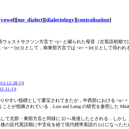
[
vowel
][
me_dialect
][
dialectology
][
centralisation
]
サクソン方言で <y> と綴られた母音（古英語初期では [y(ː
は <u> = [y(ː)] として，南東部方言では <e> = [e(ː
012-12-28-1]
)
03-31-1]
)
い指標として重宝されてきたが，中西部における <u> = [y
いる．Lass and Laing の研究を参照した Minkova (1
して北部・東部方言と同様に [i] へ発達したとされる．しかし
の近代英語期に中舌化を経て現代標準英語の [ʌ] になったため，