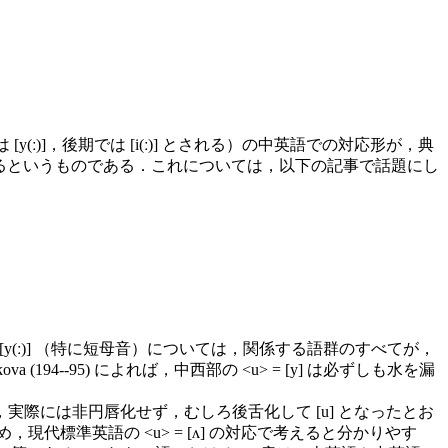
)]，後期では [i(ː)] とされる）の中英語での対応形が，典
)] として現われるというものである．これについては，以下の記事で話題にし
(ː)] （特に短母音）については，関係する語群のすべてが，
94--95) によれば，中西部の <u> = [y] は必ずしも水を漏
，実際には非円唇化せず，むしろ後舌化して [u] となったとお
現代標準英語の <u> = [ʌ] の対応で考えると分かりやす