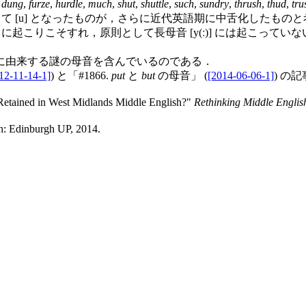
,
dung
,
furze
,
hurdle
,
much
,
shut
,
shuttle
,
such
,
sundry
,
thrush
,
thud
,
tru
して [u] となったものが，さらに近代英語期に中舌化したもの
に起こりこそすれ，原則として長母音 [y(ː)] には起こっ
に由来する謎の母音を含んでいるのである．
12-11-14-1]
) と「#1866.
put
と
but
の母音」 (
[2014-06-06-1]
) の
etained in West Midlands Middle English?"
Rethinking Middle English
: Edinburgh UP, 2014.