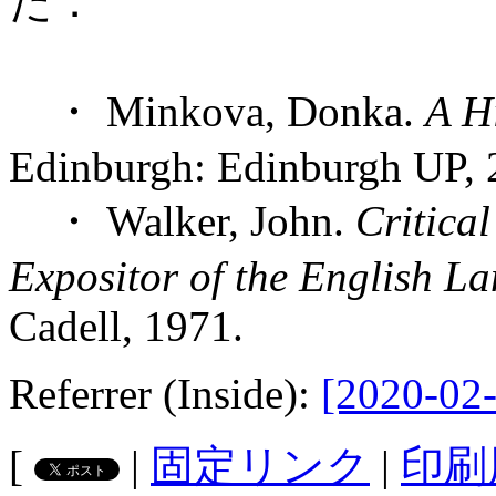
だ．
・ Minkova, Donka.
A H
Edinburgh: Edinburgh UP, 
・ Walker, John.
Critica
Expositor of the English L
Cadell, 1971.
Referrer (Inside):
[2020-02-
[
|
固定リンク
|
印刷