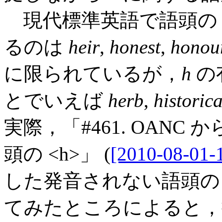
現代標準英語で語頭
るのは
heir
,
honest
,
honou
に限られているが，
h
の
とでいえば
herb
,
historica
実際，「#461. OAN
頭の <h>」 (
[2010-08-01-
した発音されない語頭の <
てみたところによると，