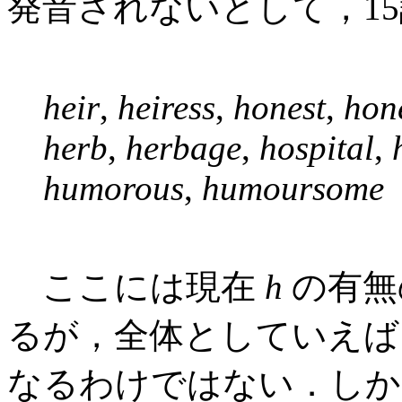
発音されないとして，1
heir
,
heiress
,
honest
,
hon
herb
,
herbage
,
hospital
,
humorous
,
humoursome
ここには現在
h
の有無
るが，全体としていえば
なるわけではない．し