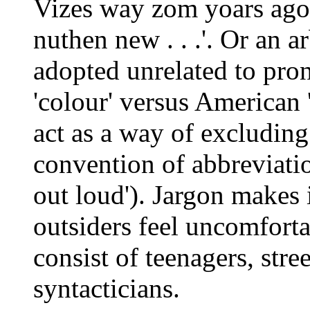
Vizes way zom yoars ag
nuthen new . . .'. Or an a
adopted unrelated to pron
'colour' versus American 
act as a way of excluding
convention of abbreviati
out loud'). Jargon makes 
outsiders feel uncomfort
consist of teenagers, stre
syntacticians.