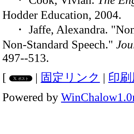
Hodder Education, 2004.
・ Jaffe, Alexandra. "Non
Non-Standard Speech."
Jou
497--513.
[
|
固定リンク
|
印刷
Powered by
WinChalow1.0