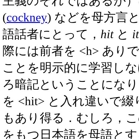
主義のそれではあるが）
(
cockney
) などを母方言と
語話者にとって，
hit
と
it
際には前者を <h> あり
ことを明示的に学習しな
ろ暗記ということにな
を <hit> と入れ違い
もあり得る．むしろ，この
をもつ日本語を母語とす