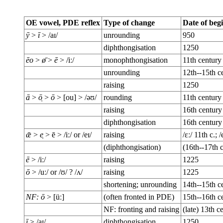
OE vowel, PDE reflex
Type of change
Date of beg
ȳ
>
ī
> /aɪ/
unrounding
950
diphthongisation
1250
ēo
>
ø̄
>
ē
> /iː/
monophthongisation
11th century
unrounding
12th--15th c
raising
1250
ā
>
ō̜
>
ō
> [ou] > /əʊ/
rounding
11th century
raising
16th century
diphthongisation
16th century
ǣ
>
e̜
> ē > /iː/ or /eɪ/
raising
/ɛː/ 11th c.; /
(diphthongisation)
(16th--17th c
ē
> /iː/
raising
1225
ō
> /uː/ or /ʊ/ ? /ʌ/
raising
1225
shortening; unrounding
14th--15th ce
NF: ō
> [üː]
(often fronted in PDE)
15th--16th c
NF: fronting and raising
(late) 13th c
ī
> /aɪ/
diphthongisation
1250