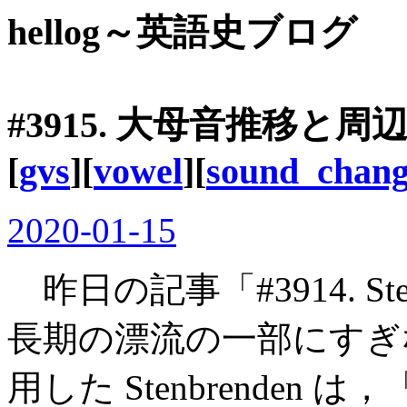
hellog～英語史ブログ
#3915. 大母音推移
[
gvs
][
vowel
][
sound_chan
2020-01-15
昨日の記事「#3914. St
長期の漂流の一部にすぎな
用した Stenbrenden 