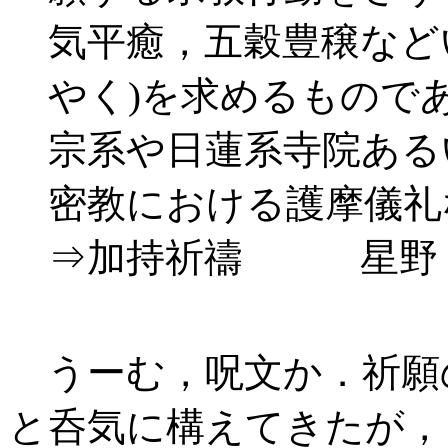
気平癒，五穀豊穣など
やく)を求めるもので
宗系や日蓮系寺院ある
密教における護摩儀礼
⇒加持祈禱 星野 
うーむ，呪文か．祈願
と呑気に構えてきたが，