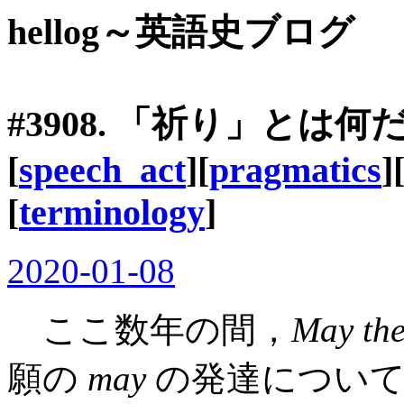
hellog～英語史ブログ
#3908. 「祈り」とは何
[
speech_act
][
pragmatics
]
[
terminology
]
2020-01-08
ここ数年の間，
May the
願の
may
の発達について