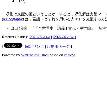
す．(32)
収集は支配の証ということか．すると，収集癖は支配マニア
(
lexicography
) は，言語（とそれを用いる人々）を支配する
・ 出口 治明 『「全世界史」講義 I 古代・中世編』 新潮社
Referrer (Inside):
[2023-02-14-1]
[2022-07-18-1]
[
|
固定リンク
|
印刷用ページ
]
Powered by
WinChalow1.0rc4
based on
chalow