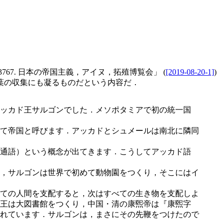
#3767. 日本の帝国主義，アイヌ，拓殖博覧会」 (
[2019-08-20-1]
)
葉の収集にも凝るものだという内容だ．
ッカド王サルゴンでした．メソポタミアで初の統一国
て帝国と呼びます．アッカドとシュメールは南北に隣同
通語）という概念が出てきます．こうしてアッカド語
，サルゴンは世界で初めて動物園をつくり，そこにはイ
ての人間を支配すると，次はすべての生き物を支配しよ
王は大図書館をつくり，中国・清の康煕帝は『康煕字
れています．サルゴンは，まさにその先鞭をつけたので