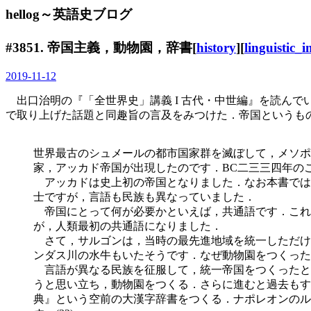
hellog～英語史ブログ
#3851. 帝国主義，動物園，辞書[
history
][
linguistic_
2019-11-12
出口治明の『「全世界史」講義 I 古代・中世編』を読んでいて，
で取り上げた話題と同趣旨の言及をみつけた．帝国というも
世界最古のシュメールの都市国家群を滅ぼして，メソポ
家，アッ
カド帝国が出現したのです．BC二三三四年の
アッカドは史上初の帝国となりました．なお本書では
士ですが，言語も民族も異なっていました．
帝国にとって何が必要かといえば，共通語です．これ
が，人類最初の共通語になりました．
さて，サルゴンは，当時の最先進地域を統一しただけ
ンダス川の水牛もいたそうです．なぜ動物園をつくった
言語が異なる民族を征服して，統一帝国をつくったと
うと思い立ち，動物園をつくる．さらに進むと過去もす
典』という空前の大漢字辞書をつくる．ナポレオンのル