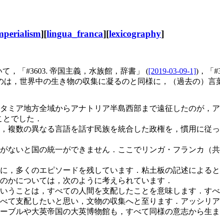
imperialism
][
lingua_franca
][
lexicography
]
「#3603. 帝国主義，水族館，辞書」 (
[2019-03-09-1]
)，「
のは，世界中の生き物の収集に凝るのと同様に，（過去の）言
タミア地方全域からアナトリア半島西部まで遠征したのが，ア
ことでした．
，複数の異なる言語を話す民族を統合した政権を，慣用に従っ
がないと国の統一ができません．ここでリンガ・フランカ（共
に，多くのエピソードを残しています．粘土板の記述によると
のかについては，次のように考えられています．
いうことは，すべての人間を支配したことを意味します．すべ
べて支配したいと思い，文物の収集へと至ります．アッシリア
ーブルや大英帝国の大英博物館も，すべて同様の意志から生ま