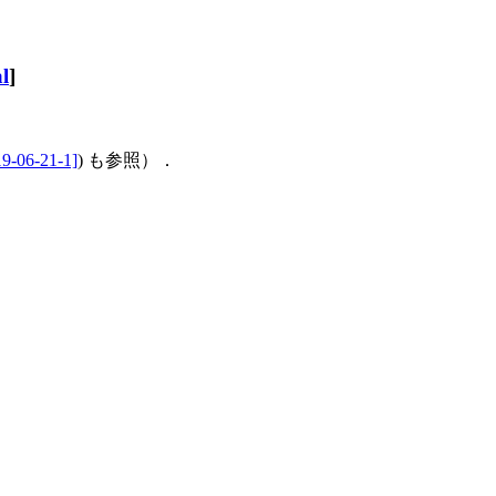
l
]
19-06-21-1]
) も参照）．