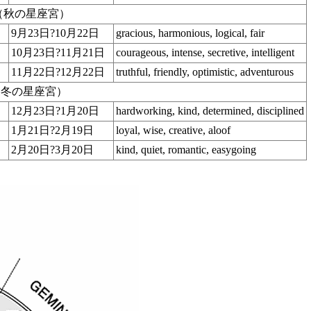
gns （秋の星座宮）
9月23日?10月22日
gracious, harmonious, logical, fair
10月23日?11月21日
courageous, intense, secretive, intelligent
11月22日?12月22日
truthful, friendly, optimistic, adventurous
gns （冬の星座宮）
12月23日?1月20日
hardworking, kind, determined, disciplined
座）
1月21日?2月19日
loyal, wise, creative, aloof
2月20日?3月20日
kind, quiet, romantic, easygoing