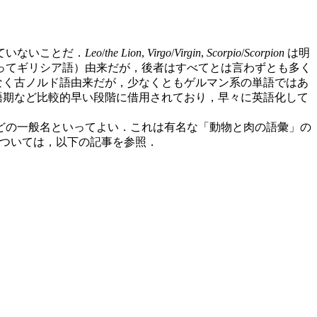
ていないことだ．
Leo
/
the Lion
,
Virgo
/
Virgin
,
Scorpio
/
Scorpion
は明
ってギリシア語）由来だが，後者はすべてとは言わずとも多く
なく古ノルド語由来だが，少なくともゲルマン系の単語ではあ
語期など比較的早い段階に借用されており，早々に英語化して
どの一般名といってよい．これは有名な「動物と肉の語彙」の
ついては，以下の記事を参照．