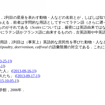
，2列目の星座を表わす動物・人などの名前とが，しばしば似
みえる．前者は学問的な用語としてすべてラテン語（さらに遡
ものがそれである（
Scales
については，厳密には英語由来では
確かにラテン語かフランス語に由来するものの，古英語期や中英
用語，2列目は（事実上）英語的な庶民性を帯びた動物・人な
l
/
poultry
,
deer
/
venison
,
calf
/
veal
の語彙階層の対立である．これに
3-25-1]
)
-1]
)
人」 (
[2013-09-16-1]
)
人たち」 (
[2013-09-17-1]
)
15-10-05-1]
)
館，2006年．