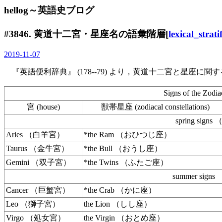
hellog～英語史ブログ
#3846. 黄道十二宮・星座名の語彙階層[
lexical_strati
2019-11-07
『英語便利辞典』 (178--79) より，黄道十二宮と星座に関す
Signs of the 
宮 (house)
獣帯星座 (zodiacal constellations)
spring si
Aries （白羊宮）
*the Ram （おひつじ座）
Taurus （金牛宮）
*the Bull （おうし座）
Gemini （双子宮）
*the Twins （ふたご座）
summer si
Cancer （巨蟹宮）
*the Crab （かに座）
Leo （獅子宮）
the Lion （しし座）
Virgo （処女宮）
the Virgin （おとめ座）