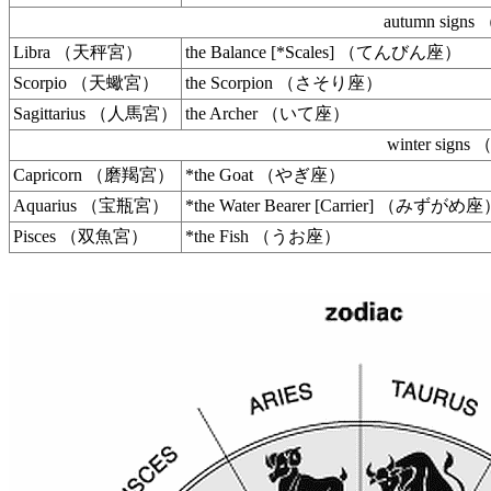
autumn si
Libra （天秤宮）
the Balance [*Scales] （てんびん座）
Scorpio （天蠍宮）
the Scorpion （さそり座）
Sagittarius （人馬宮）
the Archer （いて座）
winter si
Capricorn （磨羯宮）
*the Goat （やぎ座）
Aquarius （宝瓶宮）
*the Water Bearer [Carrier] （みずがめ
Pisces （双魚宮）
*the Fish （うお座）