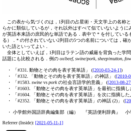
この表から気づくのは，1列目の占星術・天文学上の名称と
らかに類似しているが，それ以外はすべて似ていないように
が英語本来語の庶民的な単語である．表中で * を付している
る）．* の付されていない2列目の5つの名前については，
いた語といってよい．
全体としていえば，1列目はラテン語の威厳を背負った学問
話題にも比較される．例の
ox
/
beef
,
swine
/
pork
,
sheep
/
mutton
,
fow
・ 「#331. 動物とその肉を表す英単語」 (
[2010-03-24-1]
)
・ 「#332. 「動物とその肉を表す英単語」の神話」 (
[2010-0
・ 「#1583.
swine
vs
pork
の社会言語学的意義」 (
[2013-08-27
・ 「#1603. 「動物とその肉を表す英単語」を最初に指摘した
・ 「#1604. 「動物とその肉を表す英単語」を次に指摘した
・ 「#2352. 「動物とその肉を表す英単語」の神話 (2)」 (
[20
・ 小学館外国語辞典編集部（編） 『英語便利辞典』 小学
Referrer (Inside):
[2021-05-11-1]