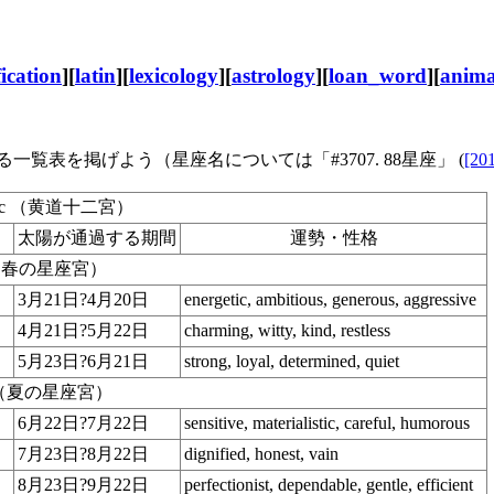
fication
][
latin
][
lexicology
][
astrology
][
loan_word
][
anima
る一覧表を掲げよう（星座名については「#3707. 88星座」 (
[20
Zodiac （黄道十二宮）
太陽が通過する期間
運勢・性格
gns （春の星座宮）
3月21日?4月20日
energetic, ambitious, generous, aggressive
4月21日?5月22日
charming, witty, kind, restless
5月23日?6月21日
strong, loyal, determined, quiet
gns （夏の星座宮）
6月22日?7月22日
sensitive, materialistic, careful, humorous
7月23日?8月22日
dignified, honest, vain
8月23日?9月22日
perfectionist, dependable, gentle, efficient