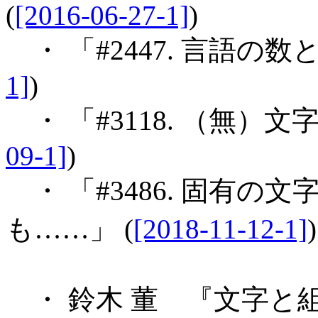
(
[2016-06-27-1]
)
・ 「#2447. 言語の数
1]
)
・ 「#3118. （無）文
09-1]
)
・ 「#3486. 固有
も……」 (
[2018-11-12-1]
)
・ 鈴木 董 『文字と