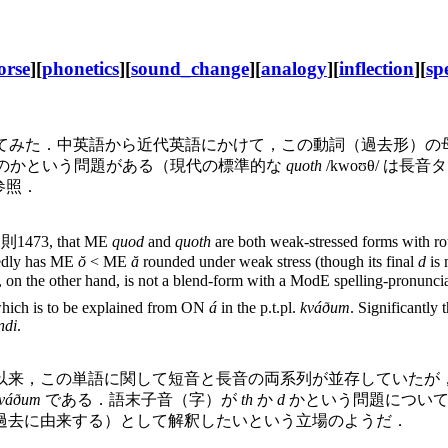
orse
][
phonetics
][
sound_change
][
analogy
][
inflection
][
sp
みた．中英語から近代英語にかけて，この動詞（過去形）の母
たのかという問題がある（現代の標準的な
quoth
/kwoʊθ/ は長
を参照．
, 則1473, that ME
quod
and
quoth
are both weak-stressed forms with 
tedly has ME
ŏ
< ME
ă
rounded under weak stress (though its final
d
is 
, on the other hand, is not a blend-form with a ModE spelling-pronunc
which is to be explained from ON
á
in the p.t.pl.
kváðum
. Significantly
ndi
.
来，この単語に関して短音と長音の両系列が並存していたが，
váðum
である．語末子音（字）が
th
か
d
かという問題についても
過去に由来する）として解釈したいという立場のようだ．