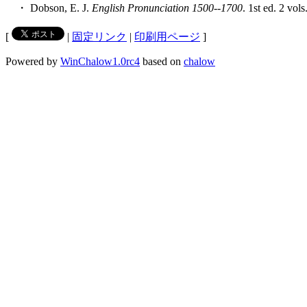
・ Dobson, E. J.
English Pronunciation 1500--1700
. 1st ed. 2 vol
[
|
固定リンク
|
印刷用ページ
]
Powered by
WinChalow1.0rc4
based on
chalow