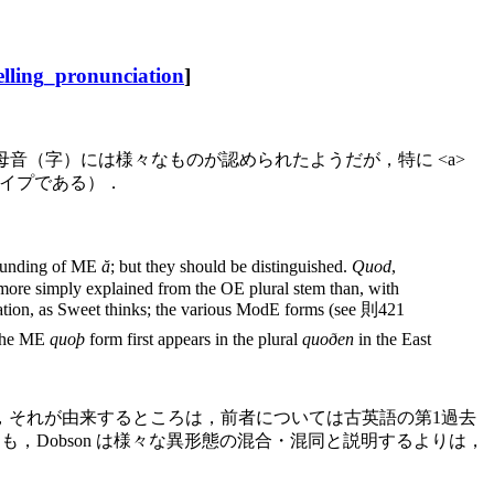
elling_pronunciation
]
音（字）には様々なものが認められたようだが，特に <a>
音タイプである）．
rounding of ME
ă
; but they should be distinguished.
Quod
,
more simply explained from the OE plural stem than, with
iation, as Sweet thinks; the various ModE forms (see 則421
 the ME
quoþ
form first appears in the plural
quoðen
in the East
それが由来するところは，前者については古英語の第1過去
，Dobson は様々な異形態の混合・混同と説明するよりは，