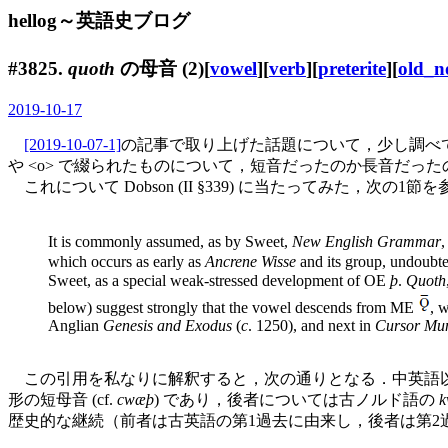
hellog～英語史ブログ
#3825.
quoth
の母音 (2)[
vowel
][
verb
][
preterite
][
old_n
2019-10-17
[2019-10-07-1]
の記事で取り上げた話題について，少し調べて
や <o> で綴られたものについて，短音だったのか長音だっ
これについて Dobson (II §339) に当たってみた，次の1節
It is commonly assumed, as by Sweet,
New English Grammar
which occurs as early as
Ancrene Wisse
and its group, undoub
Sweet, as a special weak-stressed development of OE
þ
.
Quoth
below) suggest strongly that the vowel descends from ME
, 
Anglian
Genesis and Exodus
(
c
. 1250), and next in
Cursor Mu
この引用を私なりに解釈すると，次の通りとなる．中英語以
形の短母音 (cf.
cwæþ
) であり，後者については古ノルド語の
k
歴史的な継続（前者は古英語の第1過去に由来し，後者は第2