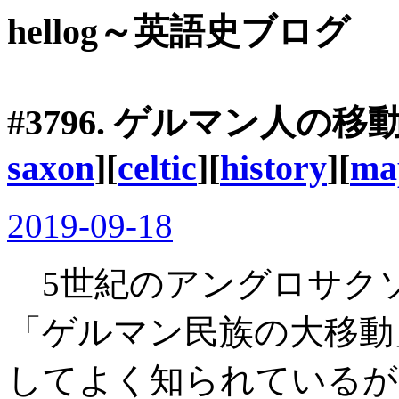
hellog～英語史ブログ
#3796. ゲルマン人の
saxon
][
celtic
][
history
][
ma
2019-09-18
5世紀のアングロサク
「ゲルマン民族の大移動」 (Vo
してよく知られているが