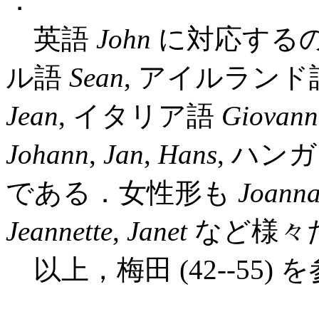
．
英語
John
に対応する
ル語
Sean
, アイルラン
Jean
, イタリア語
Giovann
Johann
,
Jan
,
Hans
, ハン
である．女性形も
Joann
Jeannette
,
Janet
など様々
以上，梅田 (42--55)